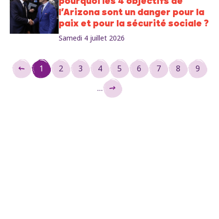
pourquoi les 4 objectifs de
l’Arizona sont un danger pour la
paix et pour la sécurité sociale ?
Samedi 4 juillet 2026
Pagination
1
2
3
4
5
6
7
8
9
Page
Page
Page
Page
Page
Page
Page
Page
Page
courante
…