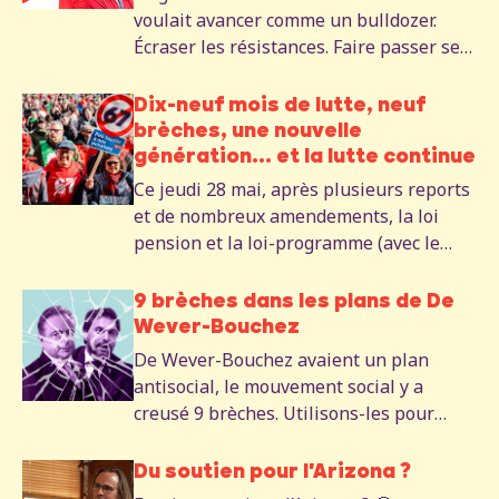
voulait avancer comme un bulldozer.
Écraser les résistances. Faire passer ses
réformes comme une fatalité. 19 mois
plus tard, le bulldozer s'est enlisé.
Dix-neuf mois de lutte, neuf
brèches, une nouvelle
génération... et la lutte continue
Ce jeudi 28 mai, après plusieurs reports
et de nombreux amendements, la loi
pension et la loi-programme (avec le
plafonnement de l’index et
l’augmentation de la TVA) du
9 brèches dans les plans de De
gouvernement De Wever-Bouchez ont
Wever-Bouchez
finalement été votées. Même amendés,
De Wever-Bouchez avaient un plan
même affaiblis par des mois de
antisocial, le mouvement social y a
mobilisation, ces textes restent des
creusé 9 brèches. Utilisons-les pour
attaques contre le droit au repos ou
continuer le combat.
contre notre pouvoir d’achat. Nous
Du soutien pour l'Arizona ?
continuerons à les combattre.