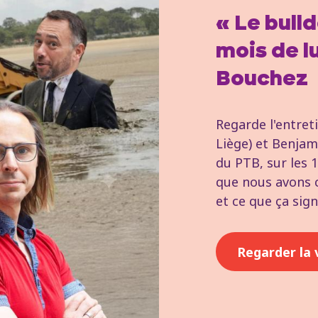
« Le bulld
mois de l
Bouchez
Regarde l'entret
Liège) et Benjam
du PTB, sur les 1
que nous avons 
et ce que ça signi
Regarder la 