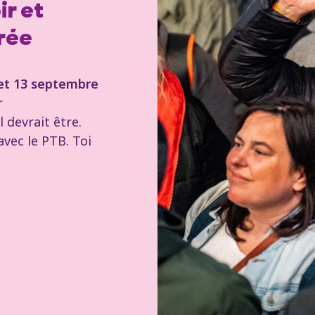
ir et
trée
 et 13 septembre
r
 devrait être.
vec le PTB. Toi