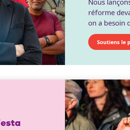
Nous lançons
réforme deva
on a besoin d
Soutiens le 
iesta