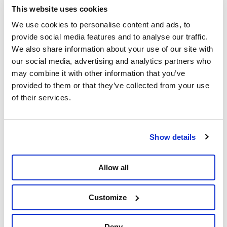
This website uses cookies
Nadia Moscufo
We use cookies to personalise content and ads, to
Membre du Bureau du parti, responsable de la
provide social media features and to analyse our traffic.
formation et de l'intégration des cadres
We also share information about your use of our site with
ouvriers
our social media, advertising and analytics partners who
may combine it with other information that you’ve
Instagram
provided to them or that they’ve collected from your use
Facebook
of their services.
Twitter
Bert De Belder
Show details
Responsable du département des relations
internationales
Allow all
Facebook
Customize
Deny