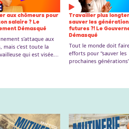
er aux chômeurs pour
Travailler plus longt
on salaire ? Le
sauver les génératio
ement Démasqué
futures ?! Le Gouver
Démasqué
nement s’attaque aux
Tout le monde doit fair
 mais c’est toute la
efforts pour “sauver les
vailleuse qui est visée.
prochaines générations”
orme du chômage vise à
Georges-Louis Bouchez.
es emplois précaires et
voyons l’avenir proposé
ession sur les salaires.
jeunes : travailler plus
cufo, députée ouvrière
longtemps, moins de pe
le le véritable objectif
des emplois précaires et
na.
guerre. Manon Vidal, je
députée PTB, démonte 
mensonges de l'Arizona 