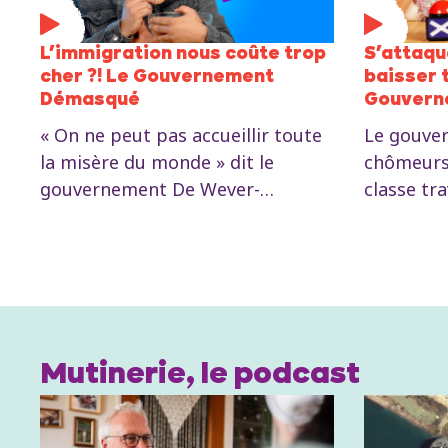
L’immigration nous coûte trop
S’attaqu
cher ?! Le Gouvernement
baisser t
Démasqué
Gouvern
« On ne peut pas accueillir toute
Le gouver
la misère du monde » dit le
chômeurs,
gouvernement De Wever-
classe tra
Bouchez. Mais les réfugiés fuient
Cette réf
des guerres que le MR et la N-VA
imposer d
ont soutenues. Et pendant qu’ils
à faire pr
accusent l’immigration de coûter
Nadia Mos
trop cher, ils distribuent nos
PTB, dévoi
richesses aux ultra-riches.
de l’Arizo
Mutinerie, le podcast