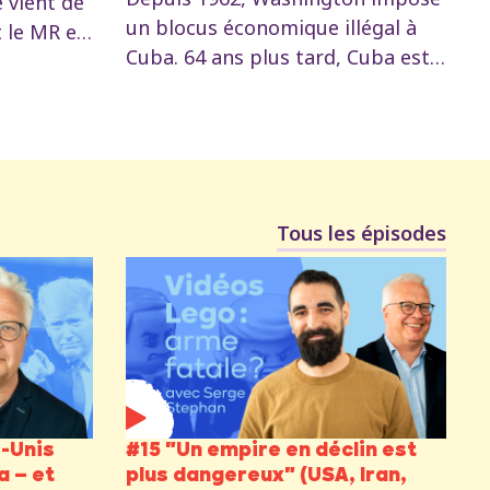
e vient de
un blocus économique illégal à
t le MR en
Cuba. 64 ans plus tard, Cuba est
it, le PS
toujours debout. Mais sous
ministre
Trump II, le blocus s'est
enbroucke.
transformé en un système
e contre
d'étranglement total. Peter
quoi
Mertens analyse les trois fronts
Tous les épisodes
de cette guerre : économique,
psychologique et militaire.
s-Unis
#15 "Un empire en déclin est
a – et
plus dangereux" (USA, Iran,