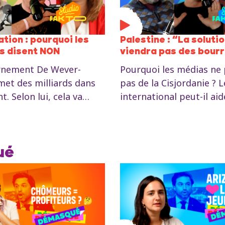
ation : pourquoi les
Palestine : “La soluti
s disent NON
viendra pas des bour
rnement De Wever-
Pourquoi les médias ne 
et des milliards dans
pas de la Cisjordanie ? L
. Selon lui, cela va
international peut-il aid
l’économie et créer de
libération de la Palesti
 Mais qu’en pensent les
cache la reconnaissance
 ? Que vaut cette
Palestine par la France?
d’emploi ? Pourquoi la
Comment garder espoir 
ué
e la paix intéresse les
Hamouri et Nabil Boukil
et les travailleurs ?
parlent dans le premier
ernative à la
de Studio Fakto ! En dir
tion ?
ManiFiesta