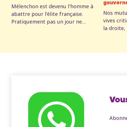
gouvern
Mélenchon est devenu l'homme à
Nos mutue
abattre pour l'élite française.
vives crit
Pratiquement pas un jour ne
la droite,
passe sans qu'une calomnie ne
tête. Mais
soit prononcée contre La France
flamand, 
Insoumise. Qu'est-ce qui se cache
de la san
derrière ça ? Et si c'était avant
D'où vien
tout une preuve du déclin de
les mutue
l'impérialisme français ? Peter
maintena
Mertens décrypte l'affaire.
Vous
Abonne