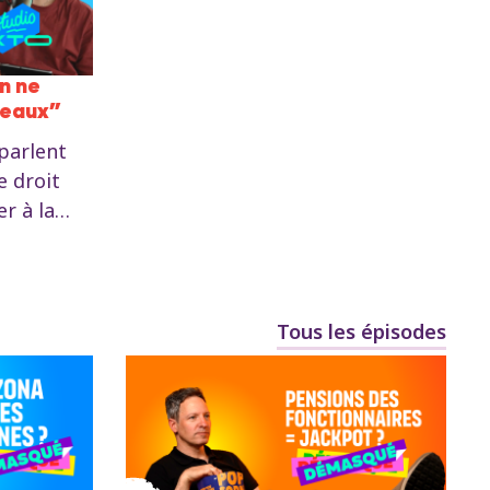
on ne
reaux”
parlent
e droit
er à la
ne ? Que
 de la
? Salah
Tous les épisodes
i en
 épisode
ect depuis