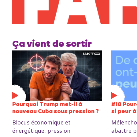
Ça vient de sortir
Pourquoi Trump met-il à
#18 Pour
nouveau Cuba sous pression ?
si peur à
Blocus économique et
Mélencho
énergétique, pression
abattre po