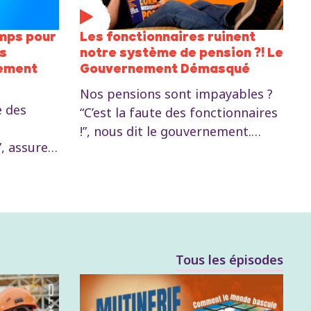
emps pour
Les fonctionnaires ruinent
ns
notre système de pension ?! Le
nement
Gouvernement Démasqué
Nos pensions sont impayables ?
e des
“C’est la faute des fonctionnaires
!”, nous dit le gouvernement.
, assure
Selon eux, pompiers, enseignants
 Mais
et cheminots bénéficient de
 aux
larges privilèges en matière de
pensions. Et les ministres alors ?
nsion,
Kim De Witte démonte les
 la
mensonges de l’Arizona.
Tous les épisodes
une
les
sur les