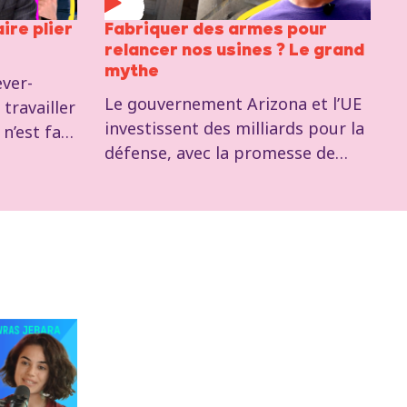
ire plier
Fabriquer des armes pour
relancer nos usines ? Le grand
mythe
ver-
Le gouvernement Arizona et l’UE
travailler
investissent des milliards pour la
n’est fait
défense, avec la promesse de
tat d’une
relancer l’industrie en crise et
sure n’a
créer des emplois. Cette idée ne
e en
tient pas la route. La
lleuse
militarisation de l’économie
 Et quelle
conduit soit à la guerre soit à la
nsion à 67
crise. Et dans tous les cas, au
déclin de notre industrie.