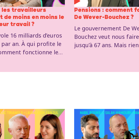
les travailleurs
Pensions : comment fa
t de moins en moins le
De Wever-Bouchez ?
leur travail ?
Le gouvernement De We
ole 16 milliards d’euros
Bouchez veut nous faire 
 par an. À qui profite le
jusqu’à 67 ans. Mais rien 
omment fonctionne le
: la pension est le résul
es richesses sous le
lutte sociale. Aucune me
me ? Réponse en vidéo
encore été votée. Comm
amin Pestieau,
Croatie, la classe travai
e général adjoint du
peut gagner. Comment ?
est l’alternative à la pe
ans ? Réponse en vidéo.