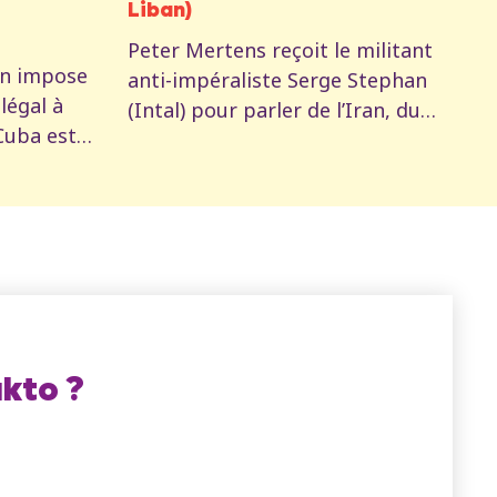
Liban)
Peter Mertens reçoit le militant
on impose
anti-impéraliste Serge Stephan
légal à
(Intal) pour parler de l’Iran, du
Cuba est
Liban et du marécage dans lequel
sous
Trump et le Pentagone
s’enfoncent peu à peu. Ils
ème
reviennent aussi sur la nécessité
eter
de s’organiser dans un collectif
s fronts
pour aller chercher des victoires
mique,
concrètes contre l’impérialisme.
re.
kto ?