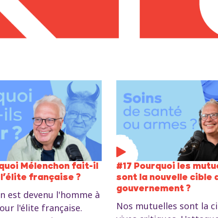
quoi Mélenchon fait-il
#17 Pourquoi les mutu
 l’élite française ?
sont la nouvelle cible 
gouvernement ?
n est devenu l'homme à
Nos mutuelles sont la ci
ur l'élite française.