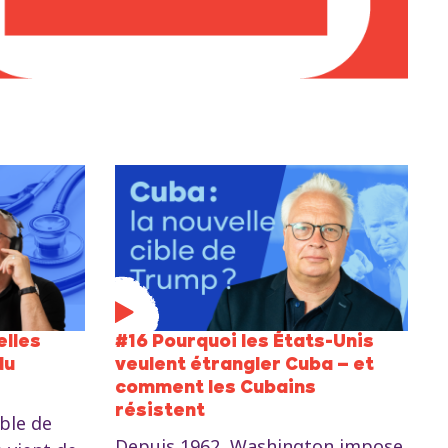
elles
#16 Pourquoi les États-Unis
du
veulent étrangler Cuba – et
comment les Cubains
résistent
ble de
Depuis 1962, Washington impose