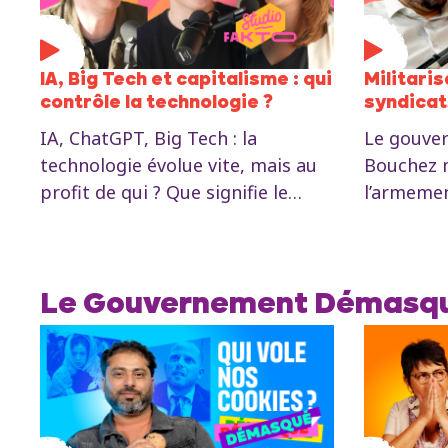
IA, Big Tech et capitalisme : qui
Militaris
contrôle la technologie ?
syndicat
IA, ChatGPT, Big Tech : la
Le gouve
technologie évolue vite, mais au
Bouchez m
profit de qui ? Que signifie le
l’armement
progrès technologique dans le
relancer 
cadre du capitalisme ? Qui décide
l’emploi.
des technologies que nous
syndicats
développons ? Et à quoi
promesse 
Le Gouvernement Démasq
ressemblerait une alternative
question d
adaptée à l'homme et
syndicats 
l'environnement, plutôt qu'aux
Quelle alt
actionnaires ?
militarisa