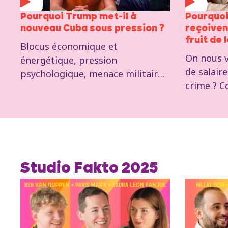
Pourquoi Trump met-il à
Pourquoi 
nouveau Cuba sous pression ?
reçoiven
fruit de 
Blocus économique et
On nous v
énergétique, pression
de salaire
psychologique, menace militaire :
crime ? C
nous sommes allés à Cuba pour
partage d
voir la réalité sur place. Avec les
capitalis
témoignages recueillis là-bas et
avec Benj
l’analyse de Marc Botenga,
secrétair
député européen du PTB, nous
PTB.
expliquons pourquoi l’île est
Studio Fakto 2025
centrale dans la stratégie
américaine.