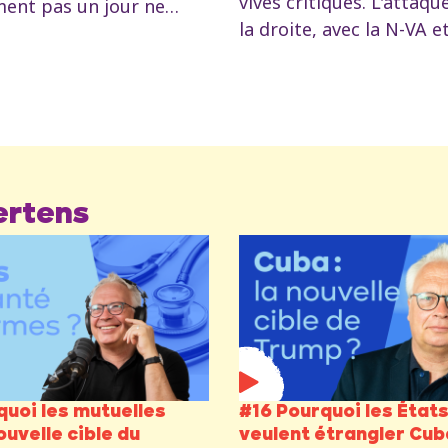
vives critiques. L'attaqu
ent pas un jour ne
la droite, avec la N-VA e
s qu'une calomnie ne
tête. Mais aussi de Vooru
oncée contre La France
flamand, par la voix du 
. Qu'est-ce qui se cache
de la santé Frank Vand
a ? Et si c'était avant
D'où vient cette attaqu
preuve du déclin de
les mutuelles ? Et pour
me français ? Peter
maintenant ?
crypte l'affaire.
ertens
quoi les mutuelles
#16 Pourquoi les État
ouvelle cible du
veulent étrangler Cub