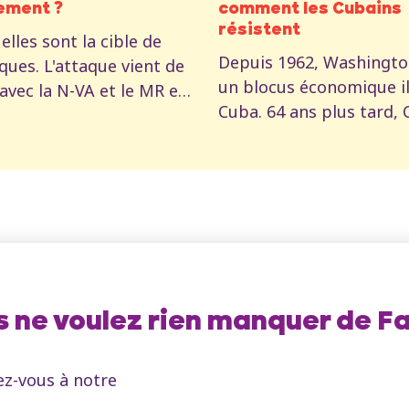
ement ?
comment les Cubains
résistent
lles sont la cible de
Depuis 1962, Washingt
iques. L'attaque vient de
un blocus économique il
 avec la N-VA et le MR en
Cuba. 64 ans plus tard, 
 aussi de Vooruit, le PS
toujours debout. Mais 
par la voix du ministre
Trump II, le blocus s'est
té Frank Vandenbroucke.
transformé en un syst
t cette attaque contre
d'étranglement total. P
lles ? Et pourquoi
Mertens analyse les troi
nt ?
de cette guerre : écono
psychologique et militai
 ne voulez rien manquer de Fa
z-vous à notre