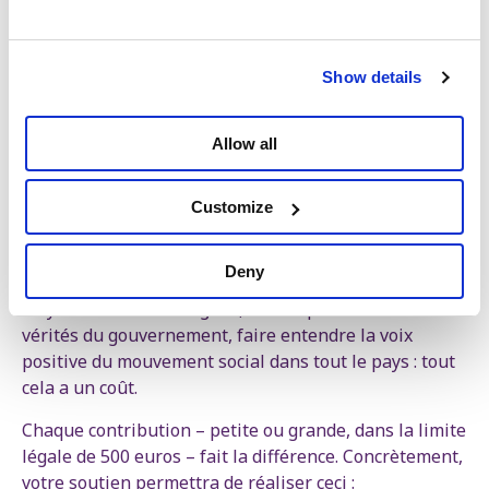
Ou versez sur notrecompte
BE50 5230 8143 5518
.
Show details
Le gouvernement Arizona veut nous faire croire que
toute résistance est futile. Les faits prouvent le
Allow all
contraire. La résistance sociale pèse sur ce
gouvernement. Il existe un large soutien pour
Customize
construire un contre-pouvoir social et démocratique
capable d’inverser la tendance.
Deny
Pour poursuivre ce combat, nous avons besoin de
moyens. Informer les gens, démasquer les demi-
vérités du gouvernement, faire entendre la voix
positive du mouvement social dans tout le pays : tout
cela a un coût.
Chaque contribution – petite ou grande, dans la limite
légale de 500 euros – fait la différence. Concrètement,
votre soutien permettra de réaliser ceci :