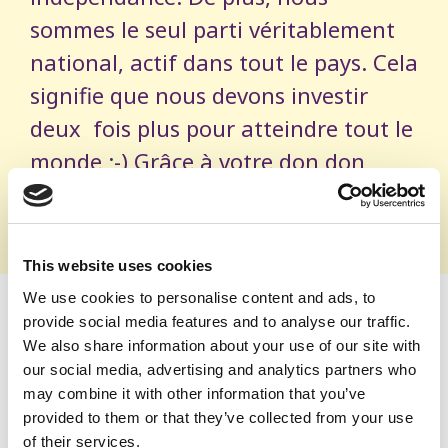
sommes le seul parti véritablement
national, actif dans tout le pays. Cela
signifie que nous devons investir
deux fois plus pour atteindre tout le
monde ;-) Grâce à votre don don
nous pouvons continuer à nous
battre au-delà de nos moyens.
This website uses cookies
We use cookies to personalise content and ads, to
Je fais un don
provide social media features and to analyse our traffic.
We also share information about your use of our site with
our social media, advertising and analytics partners who
50 €
100 €
may combine it with other information that you’ve
provided to them or that they’ve collected from your use
200 €
500 €
of their services.