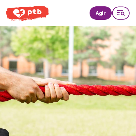
PTB
Agir