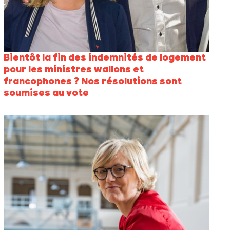
Bientôt la fin des indemnités de logement
pour les ministres wallons et
francophones ? Nos résolutions sont
soumises au vote