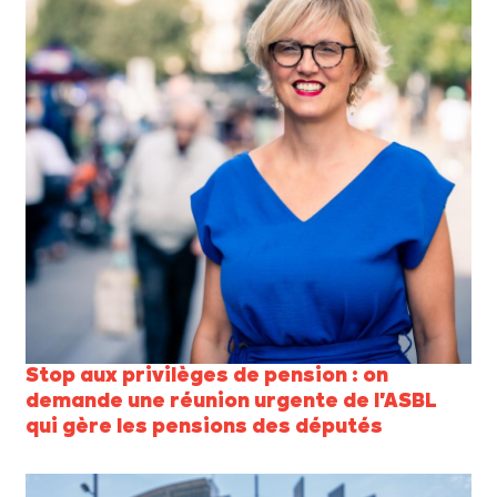
Stop aux privilèges de pension : on
demande une réunion urgente de l'ASBL
qui gère les pensions des députés