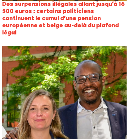
Des surpensions illégales allant jusqu’à 16
500 euros : certains politiciens
continuent le cumul d’une pension
européenne et belge au-delà du plafond
légal