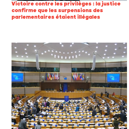
Victoire contre les privilèges : la justice
confirme que les surpensions des
parlementaires étaient illégales