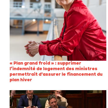
« Plan grand froid » : supprimer
l’indemnité de logement des ministres
permettrait d'assurer le financement du
plan hiver