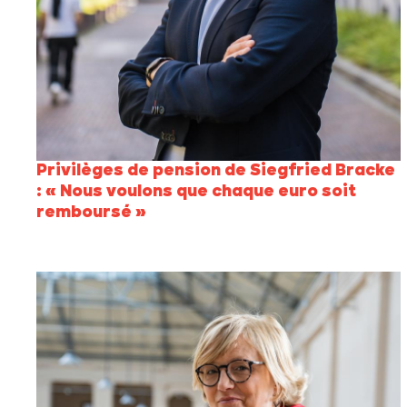
Privilèges de pension de Siegfried Bracke
: « Nous voulons que chaque euro soit
remboursé »