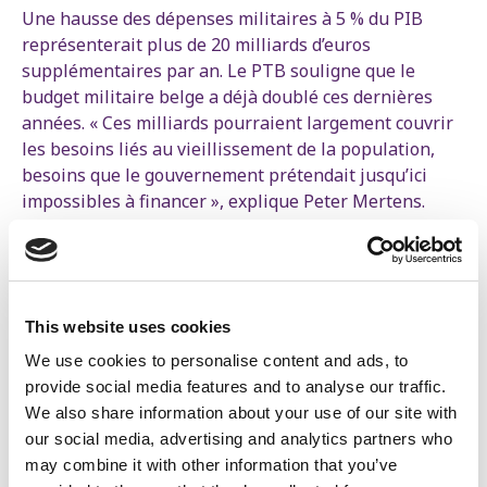
Une hausse des dépenses militaires à 5 % du PIB
représenterait plus de 20 milliards d’euros
supplémentaires par an. Le PTB souligne que le
budget militaire belge a déjà doublé ces dernières
années. « Ces milliards pourraient largement couvrir
les besoins liés au vieillissement de la population,
besoins que le gouvernement prétendait jusqu’ici
impossibles à financer », explique Peter Mertens.
Bart De Wever, Georges-Louis Bouchez et Théo
Francken ne cachent pas leur intention : financer ces
nouvelles dépenses militaires par des coupes
massives dans la sécurité sociale, les soins de santé
This website uses cookies
et les pensions. « Ils veulent que les travailleurs et
We use cookies to personalise content and ads, to
travailleuses ainsi que les générations futures paient
provide social media features and to analyse our traffic.
l’addition pour une course folle aux armements »,
We also share information about your use of our site with
poursuit Peter Mertens.
our social media, advertising and analytics partners who
may combine it with other information that you’ve
« Cette décision n’est pas seulement absurde sur le