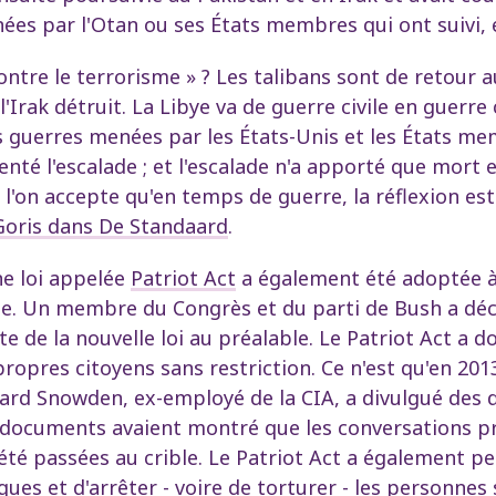
ées par l'Otan ou ses États membres qui ont suivi, 
contre le terrorisme » ? Les talibans sont de retour 
'Irak détruit. La Libye va de guerre civile en guerre 
 guerres menées par les États-Unis et les États me
té l'escalade ; et l'escalade n'a apporté que mort 
l'on accepte qu'en temps de guerre, la réflexion est 
e Goris dans De Standaard
.
ne loi appelée
Patriot Act
a également été adoptée à 
. Un membre du Congrès et du parti de Bush a décl
te de la nouvelle loi au préalable. Le Patriot Act a 
pres citoyens sans restriction. Ce n'est qu'en 201
ward Snowden, ex-employé de la CIA, a divulgué des 
documents avaient montré que les conversations pri
 été passées au crible. Le Patriot Act a également
iques et d'arrêter - voire de torturer - les personne