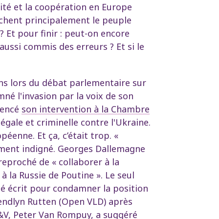
rité et la coopération en Europe
uchent principalement le peuple
? Et pour finir : peut-on encore
aussi commis des erreurs ? Et si le
ions lors du débat parlementaire sur
né l'invasion par la voix de son
mencé
son intervention à la Chambre
gale et criminelle contre l'Ukraine.
éenne. Et ça, c’était trop. «
blement indigné. Georges Dallemagne
reproché de « collaborer à la
 la Russie de Poutine ». Le seul
té écrit pour condamner la position
Gwendlyn Rutten (Open VLD) après
CD&V, Peter Van Rompuy,
a suggéré