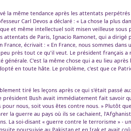
ervé la même tendance après les attentats perpétrés
ofesseur Carl Devos a déclaré : « La chose la plus da
tique et même intellectuel soit misen veilleuse sous 
 attentats de Paris, Ignacio Ramonet, qui a dirigé 
 France, écrivait : « En France, nous sommes dans
eu près tout ce qu'il veut. Le président français a 
 générale. C'est la même chose qui a eu lieu après
adopté en toute hâte. Le problème, c'est que ce Patr
lement tiré les leçons après ce qui s'était passé aux
 président Bush avait immédiatement fait savoir qu'i
s pour nous, soit vous êtes contre nous. » Plutôt qu
arer la guerre au pays où ils se cachaient, l'Afghani
ns. La soi-disant « guerre contre le terrorisme » -
nsuite poursuivie au Pakistan et en Irak et avait coû