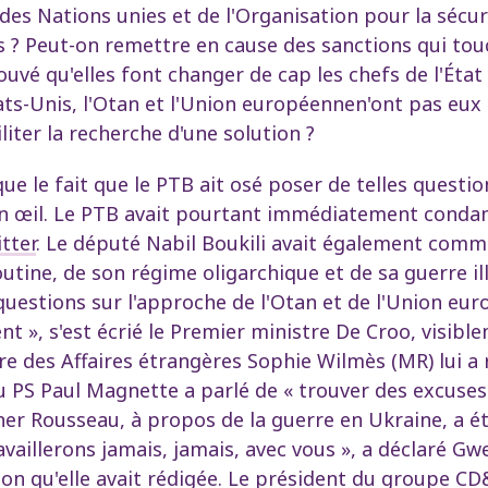
 des Nations unies et de l'Organisation pour la sécu
és ? Peut-on remettre en cause des sanctions qui to
ouvé qu'elles font changer de cap les chefs de l'État 
tats-Unis, l'Otan et l'Union européennen'ont pas eux 
iliter la recherche d'une solution ?
 que le fait que le PTB ait osé poser de telles quest
bon œil. Le PTB avait pourtant immédiatement condam
tter
. Le député Nabil Boukili avait également com
ine, de son régime oligarchique et de sa guerre illé
uestions sur l'approche de l'Otan et de l'Union europ
ent », s'est écrié le Premier ministre De Croo, visi
tre des Affaires étrangères Sophie Wilmès (MR) lui a 
 PS Paul Magnette a parlé de « trouver des excuses à
er Rousseau, à propos de la guerre en Ukraine, a é
availlerons jamais, jamais, avec vous », a déclaré 
ion qu'elle avait rédigée. Le président du groupe 