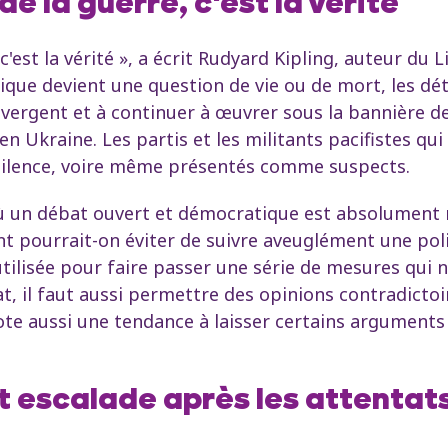
e la guerre, c'est la vérité
'est la vérité », a écrit Rudyard Kipling, auteur du L
tique devient une question de vie ou de mort, les d
vergent et à continuer à œuvrer sous la bannière de l
 Ukraine. Les partis et les militants pacifistes qui
u silence, voire même présentés comme suspects.
où un débat ouvert et démocratique est absolument n
nt pourrait-on éviter de suivre aveuglément une pol
tilisée pour faire passer une série de mesures qui 
at, il faut aussi permettre des opinions contradicto
note aussi une tendance à laisser certains arguments
et escalade après les attentat