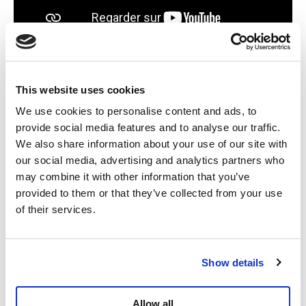
Nabil Boukili
This website uses cookies
Député à la Chambre
We use cookies to personalise content and ads, to
TikTok
provide social media features and to analyse our traffic.
Instagram
We also share information about your use of our site with
Facebook
our social media, advertising and analytics partners who
Twitter
may combine it with other information that you’ve
provided to them or that they’ve collected from your use
of their services.
En savoir plus
Vidéo
Guerre-paix
Nabil Boukili
Partager
Show details
Allow all