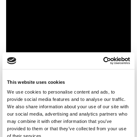
This website uses cookies
We use cookies to personalise content and ads, to
provide social media features and to analyse our traffic.
We also share information about your use of our site with
Germain Mugemangango
our social media, advertising and analytics partners who
Chef de groupe du PTB au parlement wallon
may combine it with other information that you’ve
provided to them or that they’ve collected from your use
TikTok
of their services.