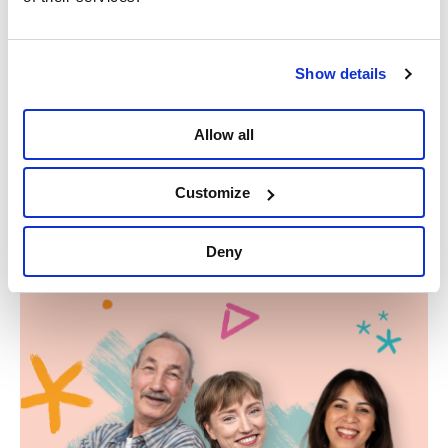
Instagram
Facebook
Twitter
Show details
En savoir plus
Vidéo
Wallonie
Allow all
Germain Mugemangango
Partager
Customize
Deny