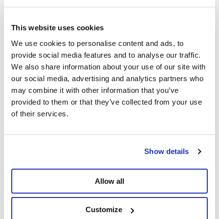
TikTok
Instagram
Facebook
This website uses cookies
Twitter
We use cookies to personalise content and ads, to
provide social media features and to analyse our traffic.
En savoir plus
Guerre-paix
Vidéo
We also share information about your use of our site with
Raoul Hedebouw
our social media, advertising and analytics partners who
may combine it with other information that you’ve
provided to them or that they’ve collected from your use
Partager
of their services.
Show details
Allow all
Customize