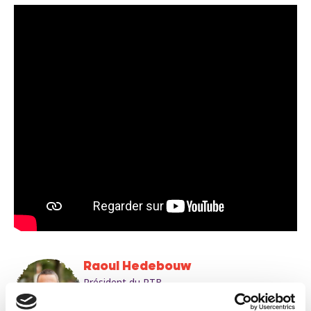
Raoul Hedebouw
Président du PTB