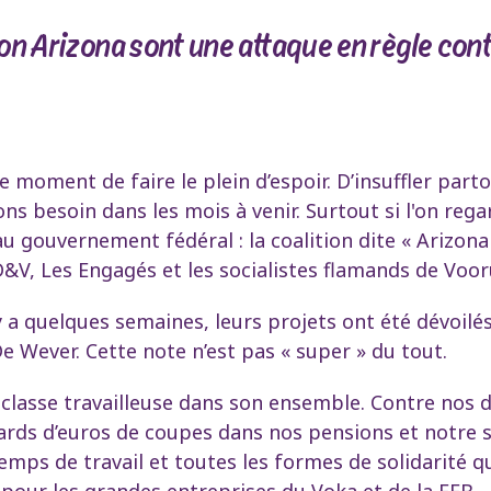
ion Arizona sont une attaque en règle cont
e moment de faire le plein d’espoir. D’insuffler part
s besoin dans les mois à venir. Surtout si l'on regar
gouvernement fédéral : la coalition dite « Arizona 
V, Les Engagés et les socialistes flamands de Voor
l y a quelques semaines, leurs projets ont été dévoil
De Wever. Cette note n’est pas « super » du tout.
 classe travailleuse dans son ensemble. Contre nos d
rds d’euros de coupes dans nos pensions et notre sé
emps de travail et toutes les formes de solidarité q
e pour les grandes entreprises du Voka et de la FEB.