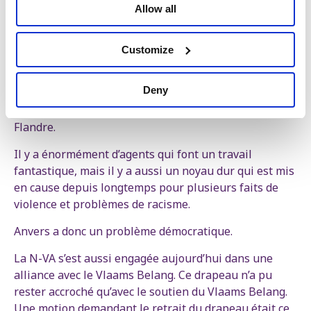
terrain d’expérimentation.
Allow all
Et cela se voit surtout dans la police, où des sommes
énormes sont investies. La plus grande tour de police
Customize
d’Europe se trouve désormais à Anvers. Des logiciels
espions israéliens sont achetés massivement, et la
Deny
police anversoise est même devenue le fournisseur
de ces logiciels espions israéliens dans toute la
Flandre.
Il y a énormément d’agents qui font un travail
fantastique, mais il y a aussi un noyau dur qui est mis
en cause depuis longtemps pour plusieurs faits de
violence et problèmes de racisme.
Anvers a donc un problème démocratique.
La N-VA s’est aussi engagée aujourd’hui dans une
alliance avec le Vlaams Belang. Ce drapeau n’a pu
rester accroché qu’avec le soutien du Vlaams Belang.
Une motion demandant le retrait du drapeau était ce