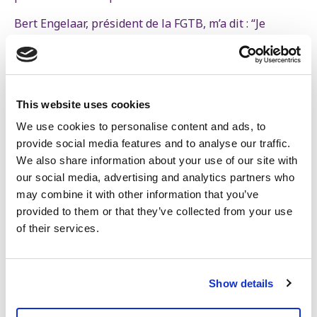
Bert Engelaar, président de la FGTB, m’a dit : “Je
participe à des actions depuis vingt ans, et je n’ai
jamais vu ça.”
Il ne s’agit pas seulement de ce drapeau
This website uses cookies
du génocide. Il s’agit de beaucoup plus
We use cookies to personalise content and ads, to
provide social media features and to analyse our traffic.
que cela. Les droits démocratiques sont
We also share information about your use of our site with
sous pression à Anvers
our social media, advertising and analytics partners who
may combine it with other information that you’ve
Peter Mertens
provided to them or that they’ve collected from your use
Secrétaire général
of their services.
Il ne s’agit donc pas seulement de ce drapeau du
génocide. Il s’agit de beaucoup plus que cela. Les
droits démocratiques sont sous pression à Anvers,
Show details
ville que la N-VA veut transformer en une sorte de