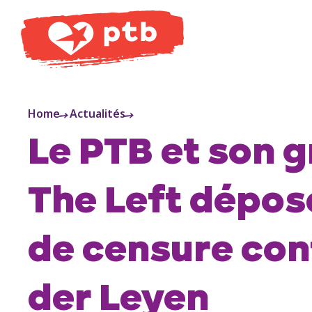
PTB
Home
Actualités
Le PTB et son 
The Left dépos
de censure con
der Leyen