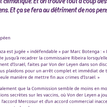
climatique. Et on trouve tout à coup des 
s. Et ça se fera au détriment de nos pens
opéen
aza est jugée « indéfendable » par Marc Botenga : «
e jusqu’à recadrer la commissaire Ribeira lorsqu’elle
nt d’Israël, faites par Von der Leyen dans son disco
us plaidons pour un arrêt complet et immédiat de 
 seule manière de mettre fin aux crimes d’Israël. »
alement que la Commission semble de moins en moi
ations secrètes sur les vaccins, où Von der Leyen a j
de l’accord Mercosur et d’un accord commercial inacc