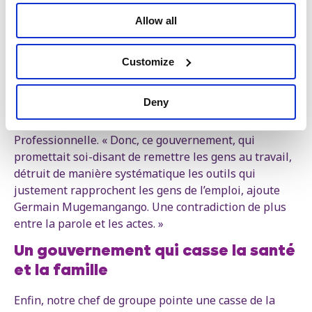
Allow all
Germain Mugemangango
Chef de groupe du PTB au parlement wallon
Customize
Autre objet de la casse du gouvernement wallon : les
outils de retour à l'emploi. MR-Engagés amputent de
Deny
plus de 105 millions d'euros des organismes comme le
Forem ou les Centres d’Insertion Socio-
Professionnelle. « Donc, ce gouvernement, qui
promettait soi-disant de remettre les gens au travail,
détruit de manière systématique les outils qui
justement rapprochent les gens de l’emploi, ajoute
Germain Mugemangango. Une contradiction de plus
entre la parole et les actes. »
Un gouvernement qui casse la santé
et la famille
Enfin, notre chef de groupe pointe une casse de la