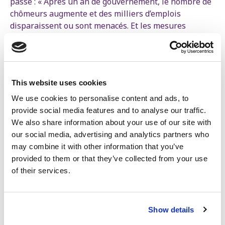
passe : « Après un an de gouvernement, le nombre de
chômeurs augmente et des milliers d’emplois
disparaissent ou sont menacés. Et les mesures
annoncées ce matin ne feront qu'aggraver la
situation. »
Germain Mugemangango dénonce une casse directe
de l'emploi via la suppression de 50 millions d'euros
This website uses cookies
dans les emplois locaux subsidiés par le système APE
We use cookies to personalise content and ads, to
(Aide Promotion Emploi) : « Ce sont des emplois
provide social media features and to analyse our traffic.
d’éducateurs, de puéricultrices, d’enseignants qui sont
We also share information about your use of our site with
indispensables à la vie des communes. Parmi ceux-ci,
our social media, advertising and analytics partners who
combien vont purement et simplement disparaître ? »
may combine it with other information that you’ve
provided to them or that they’ve collected from your use
of their services.
Ce budget est une déclaration de guerre
sociale contre les travailleurs avec ou
sans emploi, les personnes âgées, les
Show details
familles et les personnes handicapées