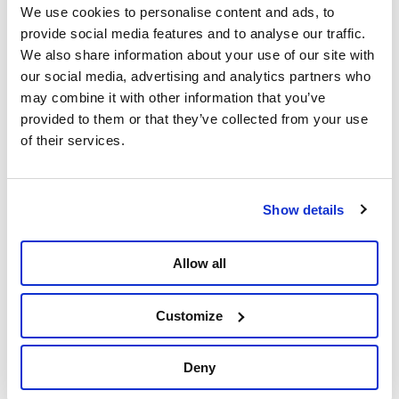
We use cookies to personalise content and ads, to
pourrait pas gagner un conflit avec l’Occident, car
provide social media features and to analyse our traffic.
même Union européenne elle-même est beaucoup
We also share information about your use of our site with
plus grande, plus riche et mieux armée.
our social media, advertising and analytics partners who
L’Europe ne devrait pas se concentrer sur
may combine it with other information that you’ve
l’augmentation des dépenses consacrées à la défense,
provided to them or that they’ve collected from your use
mais sur une utilisation plus intelligente de son
of their services.
argent. Plus de coopération. Une étude de 2021
réalisée par la Commission elle-même indique qu’une
plus grande coopération entre les États membres
Show details
pourrait rapporter des dizaines, voire des centaines
de milliards d’euros.
Allow all
Nous comptons encore uniquement sur
Customize
l’Otan et les Américains pour nous dire où
l’Europe doit investir. Pendant ce temps,
Deny
des milliards sont économisés sur la