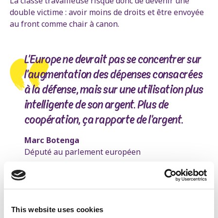
La classe travailleuse risque donc de devenir une
double victime : avoir moins de droits et être envoyée
au front comme chair à canon.
L’Europe ne devrait pas se concentrer sur
l’augmentation des dépenses consacrées
à la défense, mais sur une utilisation plus
intelligente de son argent. Plus de
coopération, ça rapporte de l'argent.
Marc Botenga
Député au parlement européen
Aujourd’hui, les États européens membres de l’Otan
dépensent déjà beaucoup plus pour leur défense que
la Russie. Les pays européens disposent de beaucoup
plus d’avions, de chars et de soldats. La Russie n’a pas
This website uses cookies
réussi à vaincre l’Ukraine depuis trois ans. Elle ne