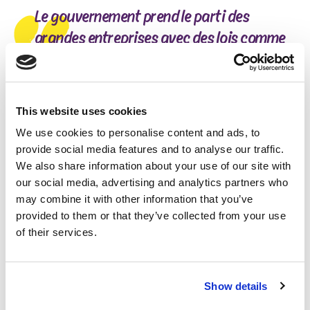
Le gouvernement prend le parti des
grandes entreprises avec des lois comme
le gel des salaires et, pendant ce temps, les
prix ne cessent d'augmenter. J'ai hâte de
dire tout cela à ces politiciens
This website uses cookies
traditionnels
We use cookies to personalise content and ads, to
provide social media features and to analyse our traffic.
Elle est devenue l'un des visages de la lutte du
We also share information about your use of our site with
personnel lorsque Delhaize a annoncé le
our social media, advertising and analytics partners who
désinvestissement et la franchisation de 128
may combine it with other information that you’ve
magasins. « Lorsque les plans ont été annoncés, j'ai
provided to them or that they’ve collected from your use
tout de suite compris ce que cela signifiait. Notre
of their services.
secteur est de toute façon caractérisé par des salaires
bas et une grande flexibilité. Les conditions de travail
dans les magasins indépendants sont encore bien
Show details
inférieures à celles des magasins permanents de