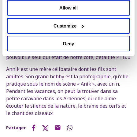
Delhaize. Delhaize les pousse dans une course vers le
bas. »
Allow all
Elle considère son passage au PTB comme une
Customize
conséquence logique de son engagement syndical.
« Le gouvernement aurait pu mettre un terme à la
franchisation. C'était un choix politique de ne pas le
Deny
faire. Nous n'avons pas pu compter sur les partis au
pouvoir. Le seul qui était de notre côté, c'était le PTB. »
Annik est une mère célibataire dont les fils sont
adultes. Son grand hobby est la photographie, qu'elle
pratique sous le nom de scène « Anik », avec un n.
Pendant les vacances, on peut la trouver dans sa
petite caravane dans les Ardennes, où elle aime
écouter le silence de la nature, le brame des cerfs et
le chant des oiseaux.
Partager