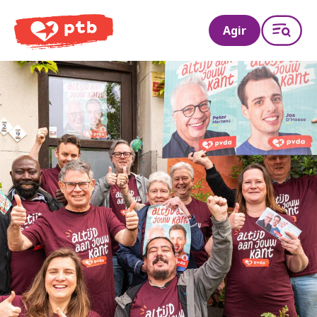
PTB
Agir