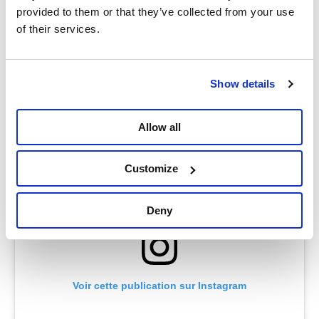
provided to them or that they’ve collected from your use
assisté à une action dans ton quartier, c’est
of their services.
probablement grâce à l’un ou l’autre de nos groupes
de base… :) Pour cinq euros par mois, tu peux
rejoindre le groupe de base de ton quartier.
Show details
Allow all
Customize
Deny
Voir cette publication sur Instagram