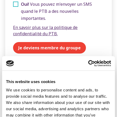
Oui!
Vous pouvez m'envoyer un SMS
quand le PTB a des nouvelles
importantes.
En savoir plus sur la politique de
confidentialité du PTB.
Qu'est-ce qu'un groupe de
base ?
This website uses cookies
Nos groupes de base, c’est le cœur de notre parti.
We use cookies to personalise content and ads, to
Sans eux, le PTB n'existerait pas. Sur les lieux de
provide social media features and to analyse our traffic.
travail ou dans les quartiers, aux quatre coins de la
We also share information about your use of our site with
Belgique, ce sont plus de 400 groupes de base qui se
our social media, advertising and analytics partners who
mobilisent pour faire changer les choses. Si tu as déjà
may combine it with other information that you’ve
signé une pétition du PTB, participé à un barbecue ou