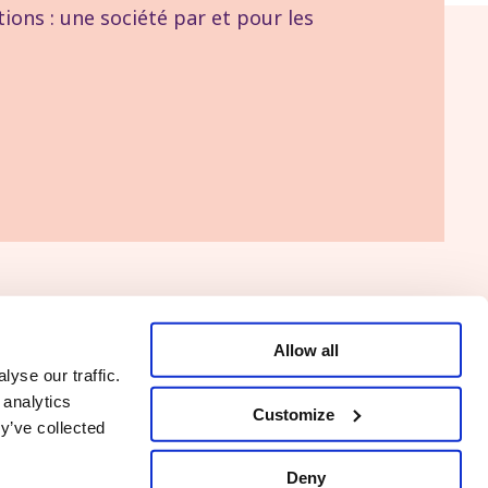
tions : une société par et pour les
Allow all
Naar de PVDA
yse our traffic.
 analytics
Customize
y’ve collected
Deny