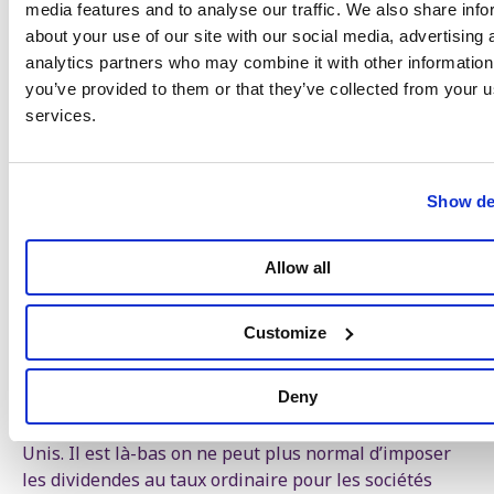
media features and to analyse our traffic. We also share info
Il en va de même pour les sociétés de la famille Boël,
about your use of our site with our social media, advertising 
10e fortune de Belgique. Ils contrôlent le groupe
analytics partners who may combine it with other information
d’investissement Sofina. L’eurodéputé libéral Guy
you’ve provided to them or that they’ve collected from your us
Verhofstadt, notre ancien premier ministre entre
services.
1999 et 2007, y a siégé au conseil d’administration
jusqu’en 2023 et a empoché 150 000 euros par an. En
2021, Sofina a réalisé un bénéfice de 2,59 milliards
d’euros et a payé seulement 846 000 euros d’impôts,
Show de
soit un taux de 0,03 %. Les dividendes que Sofina
verse à la famille Boël sont pratiquement
Allow all
entièrement exonérés d’impôts car celle-ci a placé ses
actions dans une société personnelle qui possède une
part suffisante de Sofina. Un petit investisseur qui a
Customize
investi dans Sofina paiera en revanche 30 % d’impôts
sur ses dividendes.
Deny
Cette niche fiscale belge n’existe même pas aux États-
Unis. Il est là-bas on ne peut plus normal d’imposer
les dividendes au taux ordinaire pour les sociétés