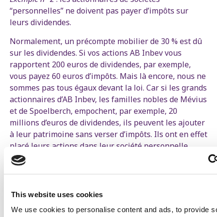
“personnelles” ne doivent pas payer d’impôts sur
leurs dividendes.
Normalement, un précompte mobilier de 30 % est dû
sur les dividendes. Si vos actions AB Inbev vous
rapportent 200 euros de dividendes, par exemple,
vous payez 60 euros d’impôts. Mais là encore, nous ne
sommes pas tous égaux devant la loi. Car si les grands
actionnaires d’AB Inbev, les familles nobles de Mévius
et de Spoelberch, empochent, par exemple, 20
millions d’euros de dividendes, ils peuvent les ajouter
à leur patrimoine sans verser d’impôts. Ils ont en effet
placé leurs actions dans leur société personnelle
Verlinvest- une société qui sert donc à gérer la
fortune personnelle d’une famille riche à travers des
opérations et placements financiers. Et comme cette
société possède plus de 2,5 millions d’euros d’actions
This website uses cookies
AB Inbev, aucun impôt sur les dividendes n’est dû.
We use cookies to personalise content and ads, to provide s