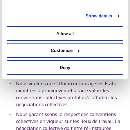
Show details
Nous ne voulons pas que la démocratie s’arrête
aux portes des entreprises. Les syndicats
Allow all
disposent d’un droit de veto suspensif en cas de
délocalisation du siège, afin de permettre la
recherche de solutions alternatives.
Customize
Nous donnons une place réelle aux syndicats
dans les instances décisionnelles européennes,
Deny
contre les lobbys de la grande industrie.
Nous voulons que l’Union encourage les États
membres à promouvoir et à faire valoir les
conventions collectives plutôt qu’à affaiblir les
négociations collectives.
Nous garantissons le respect des conventions
collectives en vigueur sur les lieux de travail. La
négociation collective doit être ré-instaurée