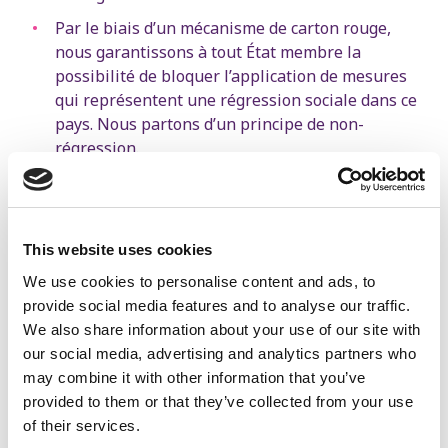
Par le biais d’un mécanisme de carton rouge,
nous garantissons à tout État membre la
possibilité de bloquer l’application de mesures
qui représentent une régression sociale dans ce
pays. Nous partons d’un principe de non-
régression.
Nous défendons le projet de directive horizontale
contre les formes de racisme et de discrimination
fondées sur l’origine, le sexe, le handicap,
This website uses cookies
l’orientation sexuelle ou l’identité de genre, afin
d’assurer la participation de chacun.
We use cookies to personalise content and ads, to
provide social media features and to analyse our traffic.
We also share information about your use of our site with
Plus d'informations
our social media, advertising and analytics partners who
may combine it with other information that you’ve
Trois. Donner de l’espace aux
provided to them or that they’ve collected from your use
of their services.
syndicats