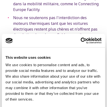
dans la mobilité militaire, comme le Connecting
Europe Facility.
Nous ne soutenons pas l'interdiction des
moteurs thermiques tant que les voitures
électriques restent plus chères et n'offrent pas
de solution de rechange fiable aux voitures
classiques.
Plus d'informations
This website uses cookies
We use cookies to personalise content and ads, to
Trois. Pas d’avenir sans un
provide social media features and to analyse our traffic.
enseignement de qualité
We also share information about your use of our site with
our social media, advertising and analytics partners who
may combine it with other information that you’ve
provided to them or that they’ve collected from your use
Nous voulons une réforme fondamentale du
of their services.
processus de Bologne pour l’enseignement