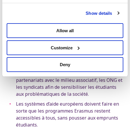
supérieur. Les universités sont bien plus que des
institutions destinées à positionner les jeunes
Show details
sur le marché de l’emploi.
Nous refusons la privatisation européenne du
Allow all
secteur de l’enseignement. Les partenariats
public-privé dans les écoles et les universités
Customize
mettent en péril la participation des
établissements d’enseignement au processus
démocratique.
Deny
Nous encourageons les chaires et les
partenariats avec le milieu associatif, les ONG et
les syndicats afin de sensibiliser les étudiants
aux problématiques de la société.
Les systèmes d’aide européens doivent faire en
sorte que les programmes Erasmus restent
accessibles à tous, sans pousser aux emprunts
étudiants.