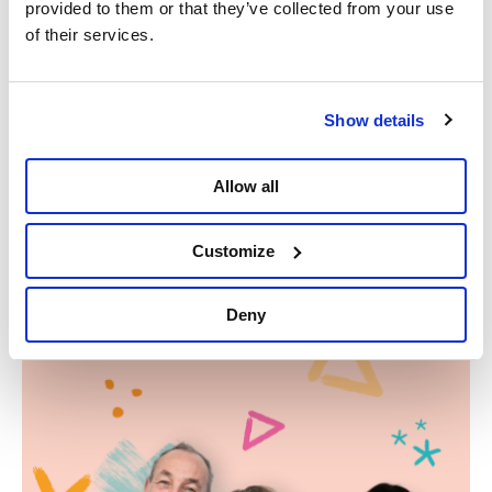
le ministre de l’Intérieur sur le sujet.
provided to them or that they’ve collected from your use
of their services.
Porte-parole
Julien Ribaudo
Député à la Chambre
Show details
Instagram
Allow all
En savoir plus
Julien Ribaudo
Customize
Partager
Deny