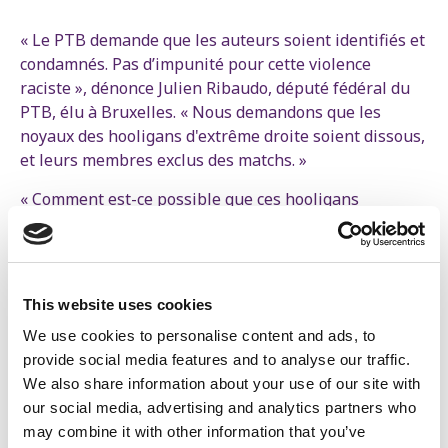
« Le PTB demande que les auteurs soient identifiés et
condamnés. Pas d’impunité pour cette violence
raciste », dénonce Julien Ribaudo, député fédéral du
PTB, élu à Bruxelles. « Nous demandons que les
noyaux des hooligans d'extrême droite soient dissous,
et leurs membres exclus des matchs. »
« Comment est-ce possible que ces hooligans
d'extrême droite aient pu se promener en ville sans
aucun encadrement policier ? » interroge Julien
Ribaudo. « La police doit normalement les connaître.
Comment se fait-il qu’ils n’ont pas été arrêtés ? Nous
This website uses cookies
devons les empêcher d’entrer dans nos quartiers, afin
We use cookies to personalise content and ads, to
de protéger nos citoyens. Il faut tirer toutes les leçons
provide social media features and to analyse our traffic.
de cette affaire. »
We also share information about your use of our site with
Le PTB demande la réunion de la Commission affaires
our social media, advertising and analytics partners who
intérieures du Parlement au plus vite pour entendre
may combine it with other information that you’ve