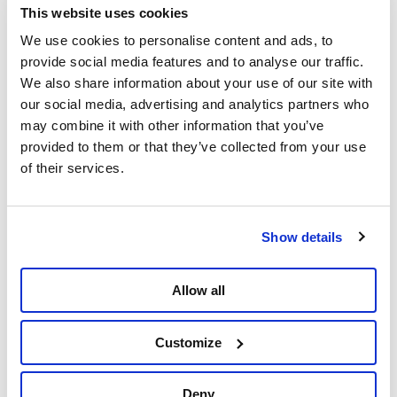
This website uses cookies
We use cookies to personalise content and ads, to
provide social media features and to analyse our traffic.
We also share information about your use of our site with
À Qusra, les agriculteurs sont quotidiennement
our social media, advertising and analytics partners who
accompagnés par les bénévoles internationaux de
may combine it with other information that you’ve
faz3a. Leur présence protège les paysans locaux lors
provided to them or that they’ve collected from your use
de la récolte. Il y a six semaines, la bénévole
of their services.
américano-turque Aysenur Ezgi Zygi y a reçu une
balle dans la tête.
Qusra est un petit village palestinien encerclé par des
Show details
colonies israéliennes illégales, installées sur les
collines environnantes. « Les agriculteurs sont
Allow all
assiégés par les colons qui veulent leur prendre leurs
terres, mais aussi par des milices privées et l'armée
israélienne, explique M. Botenga. Leur tactique
Customize
consiste pour l'armée à déclarer certaines parties de
leurs oliveraies comme domaine militaire, afin que les
Deny