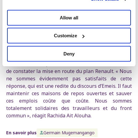
méritent de pouvoir passer leur retraite en toute
tranquillité plutôt que de se faire ballotter d’un
Allow all
endroit à l’autre comme de vulgaires marchandises »,
dénonce Germain Mugemangango.
Customize
Interpellé en séance plénière, le ministre n’a tout
simplement pas répondu sur comment protéger les
Deny
travailleurs et s’est contenté d’indiquer que le groupe
continuera à respecter les normes d’encadrement et
de constater la mise en route du plan Renault. « Nous
ne sommes évidemment pas satisfaits de cette
réponse, qui est une redite du discours d’Emeis. Il faut
maintenir ces maisons de repos ouvertes et sauver
ces emplois coûte que coûte. Nous sommes
totalement solidaires des travailleurs et du front
commun », réagit Rachida Ait Alouha.
En savoir plus
Germain Mugemangango