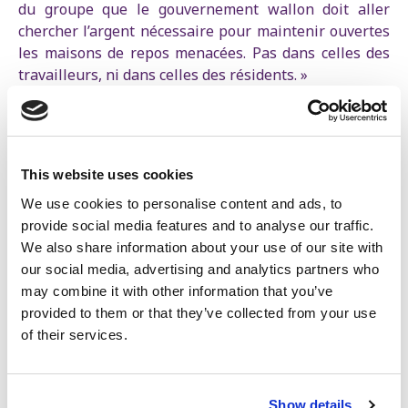
du groupe que le gouvernement wallon doit aller
chercher l’argent nécessaire pour maintenir ouvertes
les maisons de repos menacées. Pas dans celles des
travailleurs, ni dans celles des résidents. »
« C’est le parfait exemple de ce qui arrive quand on
laisse faire le marché, comme le veut la majorité MR-
Engagés au nom de la
silver economy
, c'est-à-dire la
logique de faire du profit sur le dos des aînés et des
This website uses cookies
soignants. Nous invitons le ministre de la Santé Yves
We use cookies to personalise content and ads, to
Coppieters (Les Engagés) à changer de cap et à
provide social media features and to analyse our traffic.
favoriser le secteur public plutôt que de laisser faire
We also share information about your use of our site with
le marché, qui encore une fois démontre qu’il est
our social media, advertising and analytics partners who
incapable de garantir des conditions convenables
may combine it with other information that you’ve
pour les résidents et les travailleurs », poursuit
provided to them or that they’ve collected from your use
Rachida Ait Alouha.
of their services.
Le parti de gauche s’interroge sur le devenir des
résidents si ces maisons de repos viennent à fermer :
Show details
« Où ces personnes âgées vont-elles aller ? Nos aînés