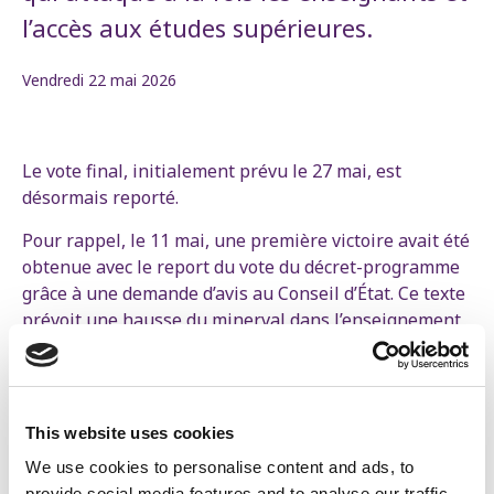
l’accès aux études supérieures.
Vendredi 22 mai 2026
Le vote final, initialement prévu le 27 mai, est
désormais reporté.
Pour rappel, le 11 mai, une première victoire avait été
obtenue avec le report du vote du décret-programme
grâce à une demande d’avis au Conseil d’État. Ce texte
prévoit une hausse du minerval dans l’enseignement
supérieur jusqu’à 1 200 euros, une augmentation de
la charge de travail des professeurs et la suppression
de 1 300 emplois dans l’enseignement.
This website uses cookies
Depuis, la colère ne cesse de grandir. Partout, des
enseignants et leurs élèves s’organisent. Le
We use cookies to personalise content and ads, to
provide social media features and to analyse our traffic.