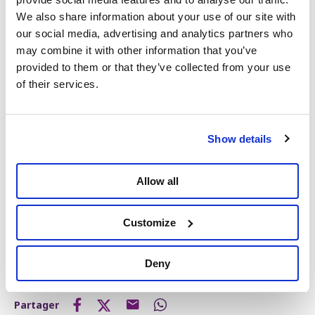
mouvement prend de l’ampleur, s’étend à de
nombreuses écoles et multiplie les actions :
We also share information about your use of our site with
révolution des craies, corrections en plein air, sit-ins,
our social media, advertising and analytics partners who
assemblées, préavis de grève… Une même
may combine it with other information that you’ve
détermination traverse le secteur : refuser le
provided to them or that they’ve collected from your use
démantèlement de l’enseignement public et défendre
of their services.
l’avenir de la jeunesse.
Amandine Pavet, cheffe de groupe PTB au parlement
Show details
de la Fédération Wallonie-Bruxelles explique : « Le
message envoyé au gouvernement est clair : nous ne
laisserons pas casser l’école pour faire payer la crise
Allow all
aux étudiants, aux professeurs et aux jeunes. Tant
que cette réforme ne sera pas retirée, la mobilisation
Customize
continuera et s’intensifiera. »
Deny
En savoir plus
Amandine Pavet
Partager