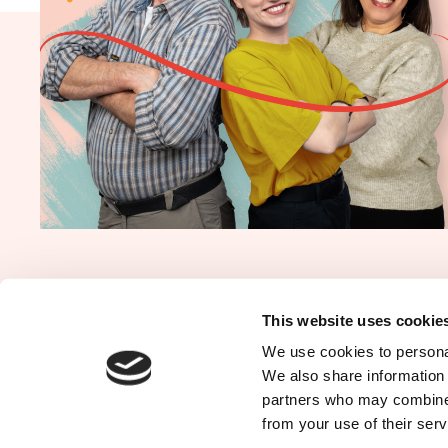
Programme
Offres d'empl
This website uses cookie
We use cookies to personal
Contact
Newsletter
We also share information 
partners who may combine i
from your use of their serv