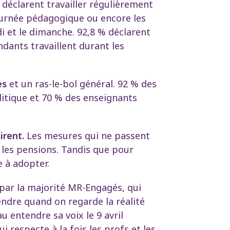
 déclarent travailler régulièrement
journée pédagogique ou encore les
i et le dimanche. 92,8 % déclarent
dants travaillent durant les
es
et un ras-le-bol général.
92 % des
litique et 70 % des enseignants
irent.
Les mesures qui ne passent
e les pensions. Tandis que pour
e à adopter.
 par la majorité MR-Engagés, qui
ndre quand on regarde la réalité
 entendre sa voix le 9 avril
 respecte à la fois les profs et les