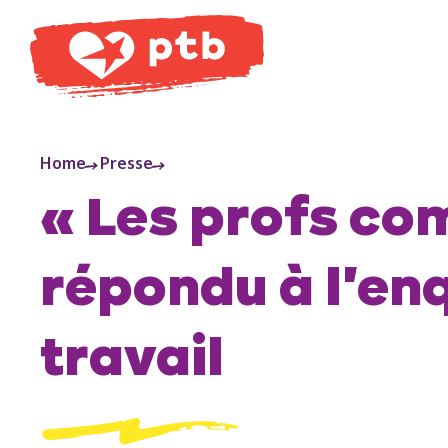
PTB
Home
Presse
« Les profs com
répondu à l'en
travail