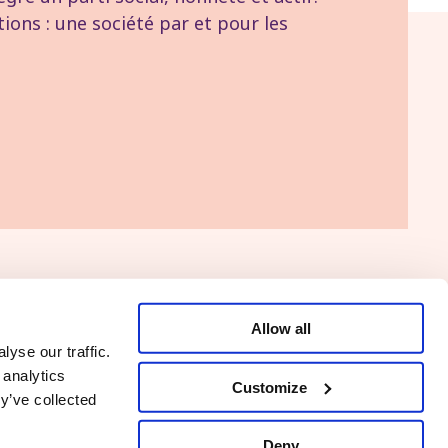
tions : une société par et pour les
Allow all
Naar de PVDA
yse our traffic.
 analytics
Customize
y’ve collected
Deny