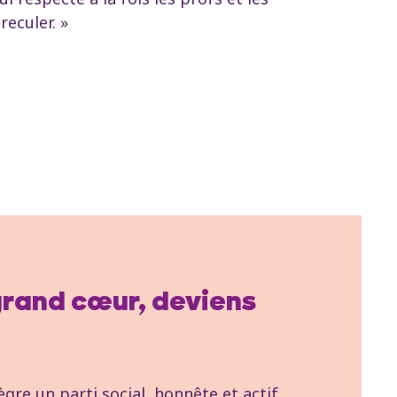
eculer. »
 grand cœur, deviens
re un parti social, honnête et actif.