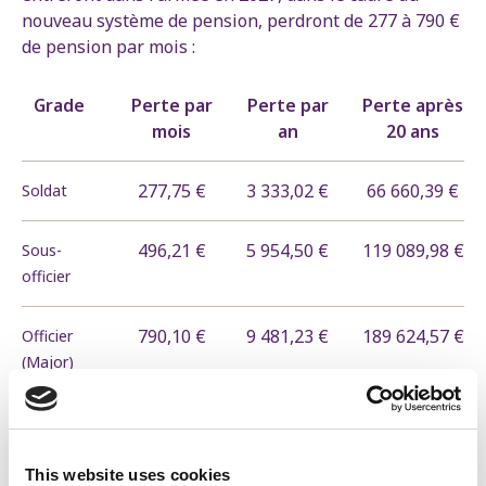
nouveau système de pension, perdront de 277 à 790 €
de pension par mois :
Grade
Perte par
Perte par
Perte après
mois
an
20 ans
277,75 €
3 333,02 €
66 660,39 €
Soldat
496,21 €
5 954,50 €
119 089,98 €
Sous-
officier
790,10 €
9 481,23 €
189 624,57 €
Officier
(Major)
Les militaires âgés de 35 ans qui ont déjà 15 années
de service ou plus, n'échapperont pas non plus à cette
réforme, et perdront de 139 à 378 euros par mois :
This website uses cookies