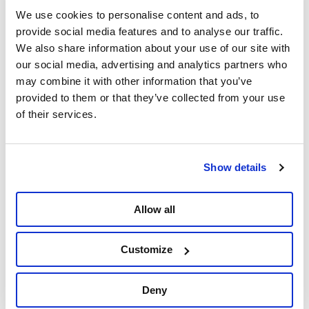
We use cookies to personalise content and ads, to
Grade
Perte
Perte par
Perte
provide social media features and to analyse our traffic.
par
an
après
We also share information about your use of our site with
mois
20 ans
our social media, advertising and analytics partners who
may combine it with other information that you’ve
provided to them or that they’ve collected from your use
139,38 €
1 672,60 €
33 452,03 €
Soldat (milieu
of their services.
de carrière)
221,39 €
2 656,65 €
53 132,93 €
Sous-officier
Show details
(milieu de
carrière)
Allow all
378,52 €
4 542,28 €
90 845,69 €
Officier
(Major, milieu
Customize
de carrière)
Deny
Kim De Witte : « Pour le personnel militaire, il s'agit