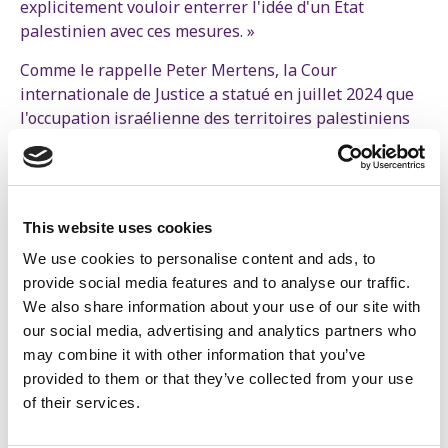
explicitement vouloir enterrer l'idée d'un État
palestinien avec ces mesures. »
Comme le rappelle Peter Mertens, la Cour
internationale de Justice a statué en juillet 2024 que
l'occupation israélienne des territoires palestiniens
est illégale : « Une résolution de l'Assemblée générale
des Nations unies a ensuite donné à Israël un an
pour mettre fin à l'occupation. Au lieu de cela, nous
assistons aujourd'hui à une accélération de ces
This website uses cookies
politiques de colonisation. »
We use cookies to personalise content and ads, to
« Smotrich parle ouvertement de "contrôler toute
provide social media features and to analyse our traffic.
notre terre", comme si la Palestine n'avait pas sa
We also share information about your use of our site with
propre population et ses propres droits », explique
our social media, advertising and analytics partners who
Peter Mertens. Pour lui, ces propos montrent les
may combine it with other information that you’ve
véritables intentions du gouvernement israélien. « La
provided to them or that they’ve collected from your use
Belgique et l'Union européenne ne feront
of their services.
probablement que marmonner une nouvelle
"condamnation" de routine de ces mesures. Pourtant,