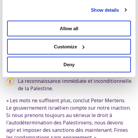
si notre gouvernement a encore une once de respect
Show details
pour le droit international, des sanctions sévères
doivent être prises aujourd’hui. »
Allow all
Le PTB appelle à des actions immédiates :
Des sanctions économiques généralisées contre
Customize
Israël ;
Un embargo strict sur les importations et les
Deny
exportations d'armes ;
La reconnaissance immédiate et inconditionnelle
de la Palestine.
« Les mots ne suffisent plus, conclut Peter Mertens.
Le gouvernement israélien compte sur notre inaction.
Si nous prenons toujours au sérieux le droit à
l'autodétermination des Palestiniens, nous devons
agir et imposer des sanctions dès maintenant. Finies
les condamnations sans engagement. »