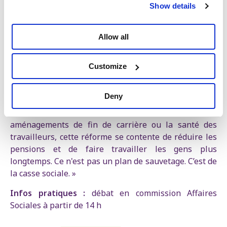
Show details
La réforme des pensions reste l'une des principales
revendications du mouvement de protestation, qui
reprend cette semaine avec les journées d'action
Allow all
provinciales des 5, 10 et 12 février et se poursuit avec
une nouvelle journée d'action nationale le 12 mars.
Customize
« Les pensions coûtent de l'argent et le vieillissement
de la population représente un défi majeur. Personne
Deny
ne le conteste, conclut Kim De Witte. Mais au lieu de
mettre l’accent sur un travail faisable, de meilleurs
aménagements de fin de carrière ou la santé des
travailleurs, cette réforme se contente de réduire les
pensions et de faire travailler les gens plus
longtemps. Ce n'est pas un plan de sauvetage. C’est de
la casse sociale. »
Infos pratiques :
débat en commission Affaires
Sociales à partir de 14 h