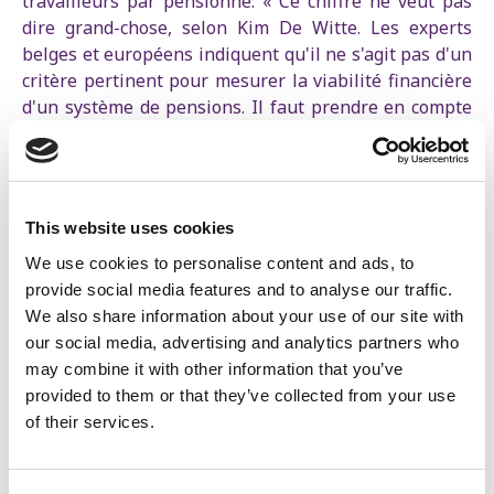
travailleurs par pensionné. « Ce chiffre ne veut pas
dire grand-chose, selon Kim De Witte. Les experts
belges et européens indiquent qu'il ne s'agit pas d'un
critère pertinent pour mesurer la viabilité financière
d'un système de pensions. Il faut prendre en compte
le nombre de personnes actives par rapport à
l'ensemble des personnes non actives dans la société.
Il se trouve que ce ratio ne change pratiquement
pas. »
This website uses cookies
M. Jambon affirme vouloir rétablir la confiance dans le
We use cookies to personalise content and ads, to
système des pensions. « Pourtant, il suscite surtout de
provide social media features and to analyse our traffic.
la méfiance en supprimant des droits qui ont été
We also share information about your use of our site with
constitués et déjà acquis, ajoute Kim De Witte. Ce
our social media, advertising and analytics partners who
faisant, la soi-disant “équité” est loin d'être respectée.
may combine it with other information that you’ve
Le malus pension impacte bien plus durement les
provided to them or that they’ve collected from your use
femmes et les personnes qui ont commencé à
of their services.
travailler tôt dans un métier pénible. Il n’y a rien de
juste là-dedans. »