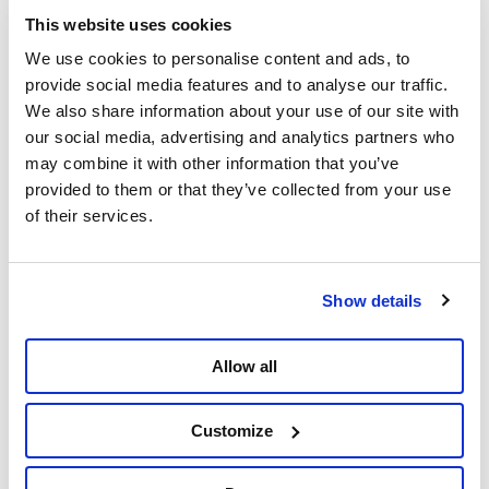
matériel militaire vers Israël, malgré le contexte
This website uses cookies
international et les alertes répétées de la société
civile.
We use cookies to personalise content and ads, to
provide social media features and to analyse our traffic.
We also share information about your use of our site with
Juin 2025 –
Le Soir
révèle que FedEx a fait
our social media, advertising and analytics partners who
transiter à deux reprises du matériel militaire de
may combine it with other information that you’ve
Lockheed Martin vers Israël via l’aéroport de
provided to them or that they’ve collected from your use
Liège, en violation de l’embargo wallon. Une
of their services.
enquête judiciaire a été ouverte par le parquet
de Liège.
Show details
Vredesactie, dans un rapport récent, a démontré
que des entreprises belges fabriquent des
Allow all
composants de moteurs pour des avions de
chasse israéliens, notamment pour les F-35.
Customize
Enfin,
Challenge Airlines
, qui opère depuis Liège,
a effectué des vols vers Israël contenant des «