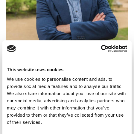
This website uses cookies
We use cookies to personalise content and ads, to
« La Russie a été exclue dès le lendemain du début de
provide social media features and to analyse our traffic.
la guerre en Ukraine. Mais même après deux ans de
We also share information about your use of our site with
génocide à Gaza, alors que les bombardements
our social media, advertising and analytics partners who
continuent, l'UER continue de considérer Israël
may combine it with other information that you’ve
comme si de rien n'était. Notre pays n'a qu'une seule
provided to them or that they’ve collected from your use
option : tout comme les Pays-Bas, l'Espagne, la
of their services.
Slovénie et l'Irlande, nous devons sortir de
l'Eurovision. C'est pourquoi nous demandons à la