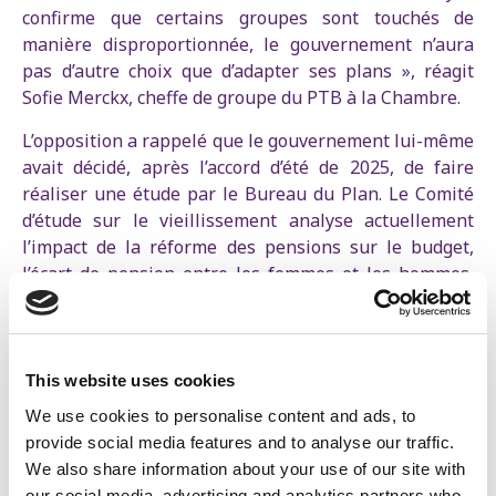
confirme que certains groupes sont touchés de
manière disproportionnée, le gouvernement n’aura
pas d’autre choix que d’adapter ses plans », réagit
Sofie Merckx, cheffe de groupe du PTB à la Chambre.
L’opposition a rappelé que le gouvernement lui-même
avait décidé, après l’accord d’été de 2025, de faire
réaliser une étude par le Bureau du Plan. Le Comité
d’étude sur le vieillissement analyse actuellement
l’impact de la réforme des pensions sur le budget,
l’écart de pension entre les femmes et les hommes,
ainsi que le risque de pauvreté.
Le gouvernement avait alors lui-même indiqué qu’il
était prêt à adapter la réforme s’il apparaissait que
This website uses cookies
certains groupes étaient touchés de manière
We use cookies to personalise content and ads, to
disproportionnée. « L’une des choses que nous avons
provide social media features and to analyse our traffic.
déjà décidées, c’est de réaliser une analyse des effets
We also share information about your use of our site with
sur, par exemple, les femmes et certaines catégories
our social media, advertising and analytics partners who