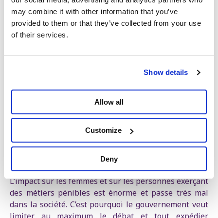
professionnelles. (...) S’il y a un effet trop lourd -
may combine it with other information that you’ve
notamment en raison du cumul de plusieurs mesures
provided to them or that they’ve collected from your use
que nous prenons - nous procéderons encore à des
of their services.
ajustements », déclarait Bart De Wever au Parlement
fédéral le 24 juillet 2025.
La semaine dernière, la majorité demandait encore
Show details
une procédure parlementaire d’urgence pour la
réforme des pensions. Elle tente ainsi de raccourcir au
Allow all
maximum les délais parlementaires afin de faire
passer rapidement la réforme. Bien que le rapport du
Bureau du Plan ne soit publié qu’à la mi-avril, la
Customize
majorité voulait déjà procéder à un vote le 1er avril.
« Le gouvernement est parfaitement conscient qu’il y
Deny
a très peu de soutien pour ce vol des pensions.
L’impact sur les femmes et sur les personnes exerçant
des métiers pénibles est énorme et passe très mal
dans la société. C’est pourquoi le gouvernement veut
limiter au maximum le débat et tout expédier