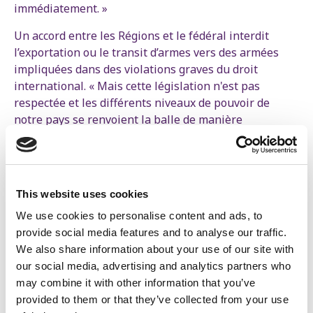
immédiatement. »
Un accord entre les Régions et le fédéral interdit
l’exportation ou le transit d’armes vers des armées
impliquées dans des violations graves du droit
international. « Mais cette législation n'est pas
respectée et les différents niveaux de pouvoir de
notre pays se renvoient la balle de manière
irresponsable, poursuit le député de gauche. Laisser
passer ce type de matériel, c’est fermer les yeux sur
un génocide en cours. Nous exigeons l’arrêt immédiat
de tout transit militaire vers Israël, mais aussi un
This website uses cookies
contrôle strict sur l’ensemble des envois actuels et
We use cookies to personalise content and ads, to
passés transitant par la Belgique. »
provide social media features and to analyse our traffic.
Et Nabil Boukili de conclure : « Nous demandons toute
We also share information about your use of our site with
la transparence sur cette affaire. Mais ce n'est pas
our social media, advertising and analytics partners who
tout. Il faut d'urgence la tenue d'une conférence
may combine it with other information that you’ve
interministérielle pour clarifier les responsabilités
provided to them or that they’ve collected from your use