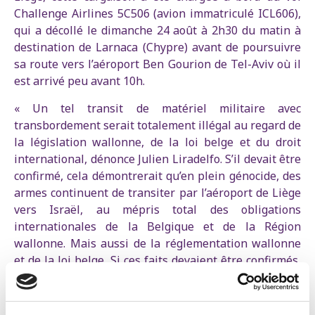
Challenge Airlines 5C506 (avion immatriculé ICL606),
qui a décollé le dimanche 24 août à 2h30 du matin à
destination de Larnaca (Chypre) avant de poursuivre
sa route vers l’aéroport Ben Gourion de Tel-Aviv où il
est arrivé peu avant 10h.
« Un tel transit de matériel militaire avec
transbordement serait totalement illégal au regard de
la législation wallonne, de la loi belge et du droit
international, dénonce Julien Liradelfo. S’il devait être
confirmé, cela démontrerait qu’en plein génocide, des
armes continuent de transiter par l’aéroport de Liège
vers Israël, au mépris total des obligations
internationales de la Belgique et de la Région
wallonne. Mais aussi de la réglementation wallonne
et de la loi belge. Si ces faits devaient être confirmés,
ce ne serait rien d'autre que le signal que quand il
s’agit de soutenir Israël dans sa guerre génocidaire à
Gaza, la loi ne compte pas. »