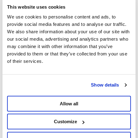
This website uses cookies
Le député de gauche poursuit : « S’il ne veut pas se
We use cookies to personalise content and ads, to
rendre complice du génocide qu’Isaël commet contre
provide social media features and to analyse our traffic.
le peuple palestinien, le gouvernement wallon - et
We also share information about your use of our site with
plus particulièrement le Ministre-Président Adrien
our social media, advertising and analytics partners who
Dolimont (MR) - doit exiger d’urgence une enquête
may combine it with other information that you’ve
approfondie, indépendante et transparente sur ce vol
provided to them or that they’ve collected from your use
spécifique et sur l’ensemble des cargaisons transitant
of their services.
par Liège à destination d’Israël, exiger la publication
immédiate et complète du manifeste de cargaison du
vol 5C506 de Challenge Airlines, pour identifier
clairement l’expéditeur, le destinataire et la nature
Show details
exacte de la marchandise. »
« Enfin, il doit prendre toutes les mesures en son
Allow all
pouvoir pour garantir que plus aucune cargaison
militaire ou à double usage (civil et militaire) à
Customize
destination d’Israël ne transite par les aéroports
wallons, ajoute Julien Liradelfo. Hier encore, l’armée