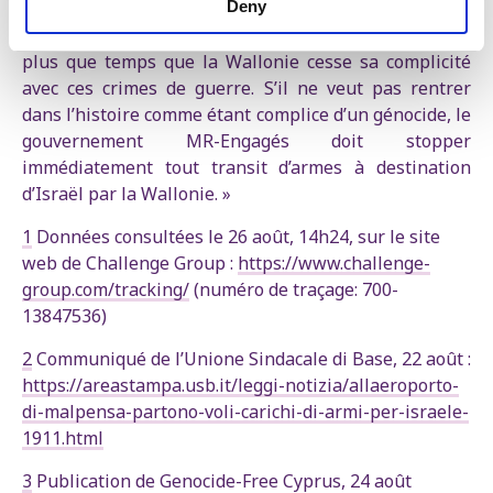
Deny
israélienne a délibérément bombardé un hôpital,
faisant au moins 20 morts, dont 5 journalistes. Il est
plus que temps que la Wallonie cesse sa complicité
avec ces crimes de guerre. S’il ne veut pas rentrer
dans l’histoire comme étant complice d’un génocide, le
gouvernement MR-Engagés doit stopper
immédiatement tout transit d’armes à destination
d’Israël par la Wallonie. »
1
Données consultées le 26 août, 14h24, sur le site
web de Challenge Group :
https://www.challenge-
group.com/tracking/
(numéro de traçage: 700-
13847536)
2
Communiqué de l’Unione Sindacale di Base, 22 août :
https://areastampa.usb.it/leggi-notizia/allaeroporto-
di-malpensa-partono-voli-carichi-di-armi-per-israele-
1911.html
3
Publication de Genocide-Free Cyprus, 24 août