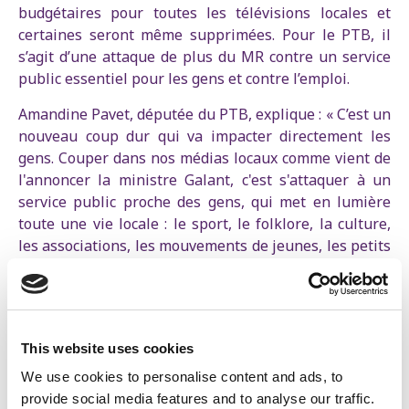
budgétaires pour toutes les télévisions locales et
certaines seront même supprimées. Pour le PTB, il
s’agit d’une attaque de plus du MR contre un service
public essentiel pour les gens et contre l’emploi.
Amandine Pavet, députée du PTB, explique : « C’est un
nouveau coup dur qui va impacter directement les
gens. Couper dans nos médias locaux comme vient de
l'annoncer la ministre Galant, c'est s'attaquer à un
service public proche des gens, qui met en lumière
toute une vie locale : le sport, le folklore, la culture,
les associations, les mouvements de jeunes, les petits
commerçants... Qui d’autre va les relayer ? »
La députée de gauche continue : « N’oublions pas non
plus le rôle démocratique de nos télé locales qui
This website uses cookies
permet aux gens un accès gratuit à l’information, aux
débats et ce au plus proche de leurs préoccupations.
We use cookies to personalise content and ads, to
Qui va organiser et diffuser ces débats dans les villes
provide social media features and to analyse our traffic.