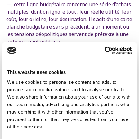
—, cette ligne budgétaire concerne une série d’achats
multiples, dont on ignore tout : leur réelle utilité, leur
coût, leur origine, leur destination. Il s’agit d’une carte
blanche budgétaire sans précédent, à un moment où
les tensions géopolitiques servent de prétexte à une
fuite en avant militaire.
« C’est d’une gravité extrême. Il ne s’agit plus d’un
achat ponctuel, mais d’un mécanisme d’évitement du
contrôle parlementaire et du débat public », déclare
This website uses cookies
Sofie Merckx, cheffe du groupe PTB à la Chambre.
We use cookies to personalise content and ads, to
Ce crédit provisionnel soulève deux questions
provide social media features and to analyse our traffic.
fondamentales : (1) La hausse inconsidérée des
We also share information about your use of our site with
dépenses militaires : ce budget pourrait marquer le
our social media, advertising and analytics partners who
début d’une série d’augmentations successives,
may combine it with other information that you’ve
engagées sans véritable débat. Des voix critiques
provided to them or that they’ve collected from your use
émergent, même dans la majorité, comme celle de
of their services.
Willy Claes (Vooruit), qui a exprimé son inquiétude