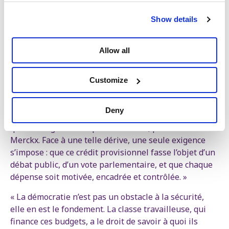
face à cette trajectoire.
(2) L’évitement du débat démocratique sur les
Show details
dépenses précises : le gouvernement pourrait décider
unilatéralement d’achats sensibles — comme de
nouveaux F-35 — sans rendre de comptes. Une
Allow all
confiscation du débat que rejette même Sammy Mahdi
(CD&V), pourtant membre de la majorité.
Customize
Une exigence claire : transparence et contrôle
Deny
« Les divisions au sein même de la majorité montrent
que le budget ne fait pas consensus, pointe Sofie
Merckx. Face à une telle dérive, une seule exigence
s’impose : que ce crédit provisionnel fasse l’objet d’un
débat public, d’un vote parlementaire, et que chaque
dépense soit motivée, encadrée et contrôlée. »
« La démocratie n’est pas un obstacle à la sécurité,
elle en est le fondement. La classe travailleuse, qui
finance ces budgets, a le droit de savoir à quoi ils