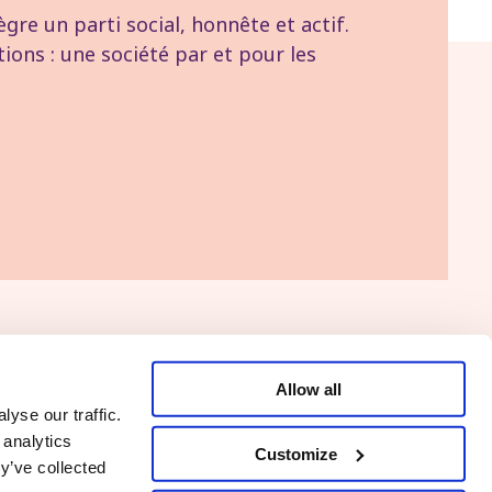
re un parti social, honnête et actif.
tions : une société par et pour les
Allow all
Naar de PVDA
yse our traffic.
 analytics
Customize
y’ve collected