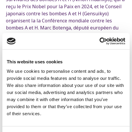
reçu le Prix Nobel pour la Paix en 2024, et le Conseil
japonais contre les bombes A et H (Gensuikyo)
organisent la la Conférence mondiale contre les
bombes A et H. Marc Botenga, député européen du
Parti du Travail de Belgique, y prendra la parole.
« Nous devons empêcher que ce qui s’est passé à
Hiroshima et à Nagasaki se reproduise, en pire. Avec
près de 12 500 ogives nucléaires dans le monde, il y a
This website uses cookies
déjà 100 fois ce qu'il faut pour mettre fin à toute
We use cookies to personalise content and ads, to
civilisation sur terre », alerte le député européen
provide social media features and to analyse our traffic.
PTB, qui craint une nouvelle course à l’arme
We also share information about your use of our site with
nucléaire: « Nous voyons une évolution dangereuse.
our social media, advertising and analytics partners who
Même en Belgique, nous voyons comment les États-
may combine it with other information that you’ve
Unis modernisent massivement leurs armes
provided to them or that they’ve collected from your use
nucléaires. La Russie a de son côté abaissé le seuil
of their services.
d'utilisation des armes nucléaires. »
Dans son rapport sur l'année 2024, l'Institut