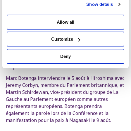
international de recherche sur la paix de Stockholm
Show details
(SIPRI) observe en effet que presque tous les États
disposant de l’arme nucléaire augmentent leurs
Allow all
investissements afin de renforcer et moderniser leur
arsenal. Marc Botenga demande que les États
européens signent et ratifient le Traité sur
Customize
l'interdiction des armes nucléaires (TPNW) : « Ce
traité est entré en vigueur en 2021. Il est grand temps
Deny
que les pays européens prennent leurs
responsabilités. »
Marc Botenga interviendra le 5 août à Hiroshima avec
Jeremy Corbyn, membre du Parlement britannique, et
Martin Schirdewan, vice-président du groupe de La
Gauche au Parlement européen comme autres
représentants européens. Botenga prendra
également la parole lors de la Conférence et la
manifestation pour la paix à Nagasaki le 9 août.