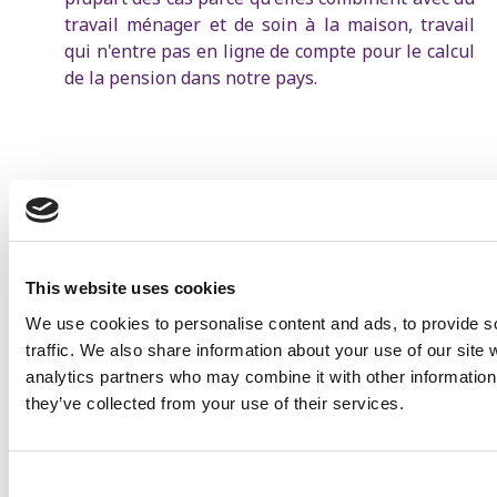
travail ménager et de soin à la maison, travail
qui n'entre pas en ligne de compte pour le calcul
de la pension dans notre pays.
1. Débats sur la note politique concernant les Pensions à
la Chambre. Consultable à l'adresse suivante :
This website uses cookies
https://media.lachambre.be/meeting/56-018358-
We use cookies to personalise content and ads, to provide s
U0731/fragment/WDDmYIhNbrIviC3Zh5W3fTboEY4dz3AX33
traffic. We also share information about your use of our site 
Qj4YaHVeTAQFTgnR5jNHiUwqtENwGVn6_xuxBI?
analytics partners who may combine it with other information 
offset=7046
they’ve collected from your use of their services.
En savoir plus
Pensions
Kim De Witte