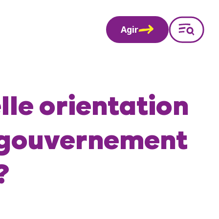
Agir
le orientation
le gouvernement
?