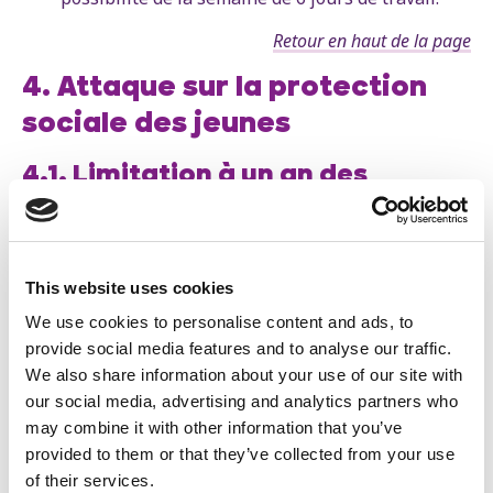
Retour en haut de la page
4. Attaque sur la protection
sociale des jeunes
4.1. Limitation à un an des
allocations d’insertion
Extrait de l'accord de gouvernement Arizona :
This website uses cookies
« Nous limitons le stage d’attente à 156 jours après
We use cookies to personalise content and ads, to
l’obtention du diplôme [...]. Cette allocation d’insertion doit
provide social media features and to analyse our traffic.
être demandée avant que la personne n’atteigne l’âge de
We also share information about your use of our site with
25 ans. Pour ces jeunes, la durée maximale de l’allocation
our social media, advertising and analytics partners who
est d’une année. »
may combine it with other information that you’ve
Les allocations d’insertion, ce sont des allocations que
provided to them or that they’ve collected from your use
les jeunes qui sortent des études peuvent recevoir
of their services.