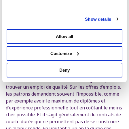
avant d’avoir travailler. Actuellement, ces allocations
durent 3 ans maximum et il est possible de les
obtenir si on a moins de 25 ans et qu’on a fait un
Show details
stage d’insertion d’un an durant lequel on ne reçoit
pas d’allocation. Le gouvernement Arizona veut
limiter à un an la durée maximale de l’allocation.
Allow all
L’allocation d’insertion est un petit revenu qui permet
Customize
de survivre, et de pouvoir chercher du travail plus
sereinement sans devoir accepter n’importe quoi
comme condition de salaire et d’horaire.
Deny
En effet, en sortant des études, c’est la galère pour
trouver un emploi de qualité. Sur les offres d’emplois,
les patrons demandent souvent l’impossible, comme
par exemple avoir le maximum de diplômes et
d’expérience professionnelle tout en coûtant le moins
cher possible. Et il s’agit généralement de contrats de
courte durée qui ne permettent pas de se construire
un avenir solide. En limitant à un an la durée des