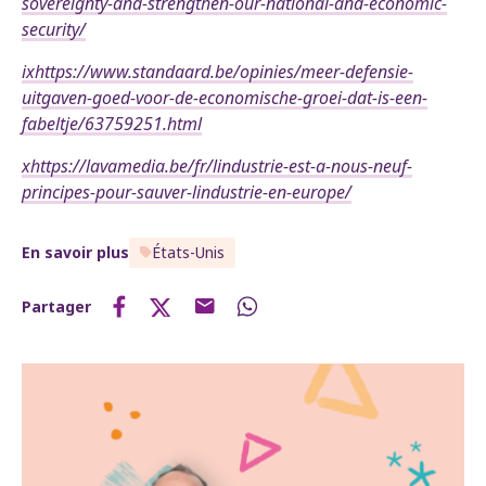
sovereignty-and-strengthen-our-national-and-economic-
security/
ix
https://www.standaard.be/opinies/meer-defensie-
uitgaven-goed-voor-de-economische-groei-dat-is-een-
fabeltje/63759251.html
x
https://lavamedia.be/fr/lindustrie-est-a-nous-neuf-
principes-pour-sauver-lindustrie-en-europe/
En savoir plus
États-Unis
Partager