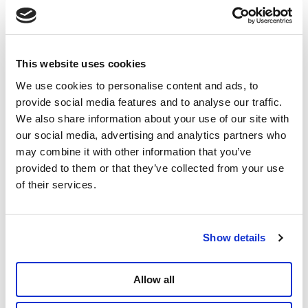
Chine au lieu de celles en provenance des États-Unis.
Cela correspond parfaitement à son slogan « Make
America Great Again » et à sa stratégie d'isolement de
la Chine.
This website uses cookies
La vulnérabilité du « Made
We use cookies to personalise content and ads, to
provide social media features and to analyse our traffic.
Elsewhere »
We also share information about your use of our site with
our social media, advertising and analytics partners who
En arrière-plan, une réalité économique entre en jeu :
may combine it with other information that you’ve
la vulnérabilité des chaînes de production
provided to them or that they’ve collected from your use
mondialisées. Des décennies de délocalisation de la
of their services.
production vers des pays à bas salaires ont rendu
l'économie américaine dépendante des fournisseurs
étrangers. Cela s'applique aux biens de
consommation essentiels comme aux matières
Show details
premières et aux produits semi-finis destinés à
l'industrie américaine.
Allow all
La crise du Corona l'a douloureusement mis en