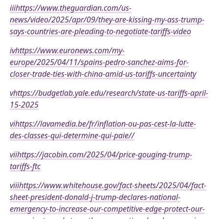
iii
https://www.theguardian.com/us-
news/video/2025/apr/09/they-are-kissing-my-ass-trump-
says-countries-are-pleading-to-negotiate-tariffs-video
iv
https://www.euronews.com/my-
europe/2025/04/11/spains-pedro-sanchez-aims-for-
closer-trade-ties-with-china-amid-us-tariffs-uncertainty
v
https://budgetlab.yale.edu/research/state-us-tariffs-april-
15-2025
vi
https://lavamedia.be/fr/inflation-ou-pas-cest-la-lutte-
des-classes-qui-determine-qui-paie//
vii
https://jacobin.com/2025/04/price-gouging-trump-
tariffs-ftc
viii
https://www.whitehouse.gov/fact-sheets/2025/04/fact-
sheet-president-donald-j-trump-declares-national-
emergency-to-increase-our-competitive-edge-protect-our-