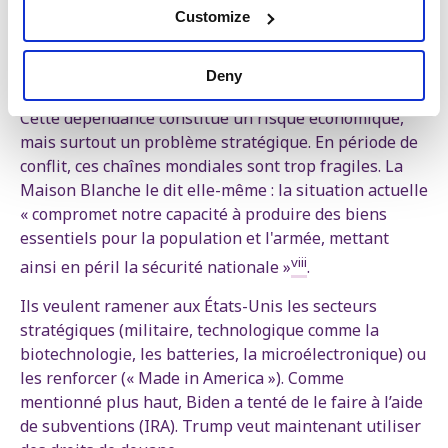
évidence. Une pénurie de puces informatiques a mis à
Customize
l’arrêt des usines automobiles aux États-Unis et en
Europe, ce qui a entraîné du chômage, des déficits et
Deny
des hausses de prix.
Cette dépendance constitue un risque économique,
mais surtout un problème stratégique. En période de
conflit, ces chaînes mondiales sont trop fragiles. La
Maison Blanche le dit elle-même : la situation actuelle
« compromet notre capacité à produire des biens
essentiels pour la population et l'armée, mettant
viii
ainsi en péril la sécurité nationale »
.
Ils veulent ramener aux États-Unis les secteurs
stratégiques (militaire, technologique comme la
biotechnologie, les batteries, la microélectronique) ou
les renforcer (« Made in America »). Comme
mentionné plus haut, Biden a tenté de le faire à l’aide
de subventions (IRA). Trump veut maintenant utiliser