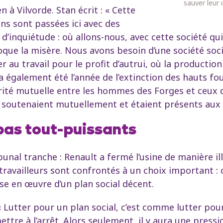
sauver leur 
 à Vilvorde. Stan écrit : « Cette
ns sont passées ici avec des
 d’inquiétude : où allons-nous, avec cette société qui
oque la misère. Nous avons besoin d’une société socia
 au travail pour le profit d’autrui, où la production 
 a également été l’année de l’extinction des hauts fo
darité mutuelle entre les hommes des Forges et ceux d
e soutenaient mutuellement et étaient présents aux 
pas tout-puissants
bunal tranche : Renault a fermé l’usine de manière illé
 travailleurs sont confrontés à un choix important :
ise en œuvre d’un plan social décent.
 Lutter pour un plan social, c’est comme lutter pour 
ttre à l’arrêt. Alors seulement, il y aura une press