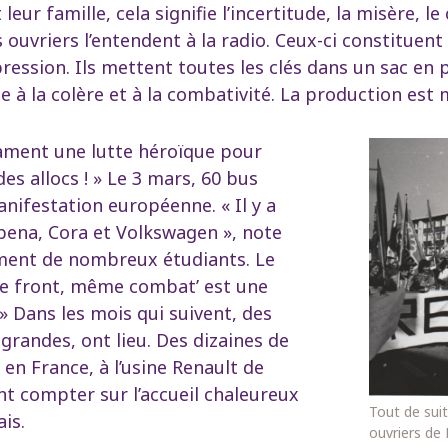
t leur famille, cela signifie l’incertitude, la misère
 ouvriers l’entendent à la radio. Ceux-ci constituent
pression. Ils mettent toutes les clés dans un sac en 
à la colère et à la combativité. La production est mi
ntament une lutte héroïque pour
es allocs ! » Le 3 mars, 60 bus
nifestation européenne. « Il y a
abena, Cora et Volkswagen », note
lement de nombreux étudiants. Le
ême front, même combat’ est une
 » Dans les mois qui suivent, des
 grandes, ont lieu. Des dizaines de
en France, à l’usine Renault de
ent compter sur l’accueil chaleureux
Tout de suit
ais.
ouvriers de