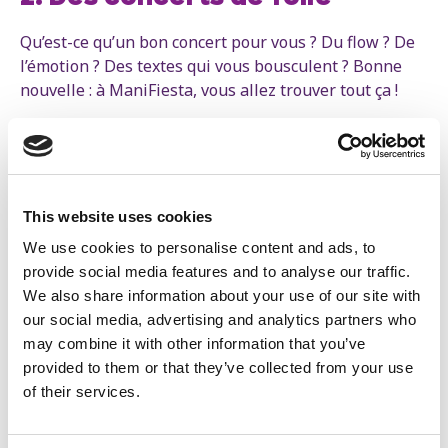
Qu’est-ce qu’un bon concert pour vous ? Du flow ? De
l’émotion ? Des textes qui vous bousculent ? Bonne
nouvelle : à ManiFiesta, vous allez trouver tout ça !
Cette année, la scène de ManiFiesta accueille des
artistes engagés comme Barbara Pravi (révélation
féminine aux Victoires de la Musique), Youssoupha
(légende du rap anti-raciste), Youssef Swatt’s
This website uses cookies
(vainqueur de Nouvelle École), 47Soul (groupe électro
palestinien engagé)... et bien d’autres encore !
We use cookies to personalise content and ads, to
provide social media features and to analyse our traffic.
3. Des orateurs passionnants
We also share information about your use of our site with
our social media, advertising and analytics partners who
Le monde est en ébullition. Tout change rapidement
may combine it with other information that you’ve
et ça peut partir dans tous les sens. À ManiFiesta,
provided to them or that they’ve collected from your use
assistez à des débats passionnants et rencontrez des
of their services.
personnalités qui portent un regard plein d’espoir sur
les grands changements de notre monde : Christiane