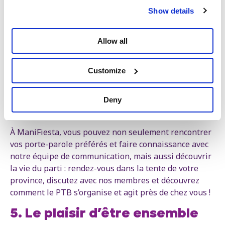
Benner (présidente d'IG Metall), Jeremy Corbyn (ex-
Show details
président du Parti travailliste britannique), Kristen R.
Ghodsee (autrice féministe américaine), Luc Triangle
(secrétaire-général de la CSI), Thierry Bodson (FGTB),
Allow all
Ann Vermogen (CSC), Nadia Cornejo (Greenpeace)...
Vous aurez également l’occasion de poser toutes vos
Customize
questions à notre président Raoul Hedebouw et à
notre secrétaire général Peter Mertens.
Deny
4. Découvrez la vie du PTB
À ManiFiesta, vous pouvez non seulement rencontrer
vos porte-parole préférés et faire connaissance avec
notre équipe de communication, mais aussi découvrir
la vie du parti : rendez-vous dans la tente de votre
province, discutez avec nos membres et découvrez
comment le PTB s’organise et agit près de chez vous !
5. Le plaisir d’être ensemble