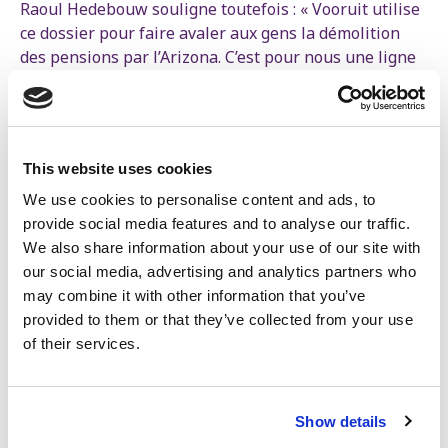
Raoul Hedebouw souligne toutefois : « Vooruit utilise
ce dossier pour faire avaler aux gens la démolition
des pensions par l’Arizona. C’est pour nous une ligne
rouge. Ce ne sont pas les gens qui vivent au-dessus de
leurs moyens, mais les politiciens. Il faut donc mettre
fin aux privilèges politiques, et en même temps
garantir le droit à une pension décente pour tous les
This website uses cookies
travailleurs et travailleuses de ce pays, sans malus et
sans devoir travailler plus longtemps. »
We use cookies to personalise content and ads, to
provide social media features and to analyse our traffic.
We also share information about your use of our site with
Ce ne sont pas les gens qui vivent au-
our social media, advertising and analytics partners who
may combine it with other information that you’ve
dessus de leurs moyens, mais les
provided to them or that they’ve collected from your use
politiciens
of their services.
Raoul Hedebouw
Président du PTB
Show details
Les semaines à venir seront chaudes pour l’Arizona. «