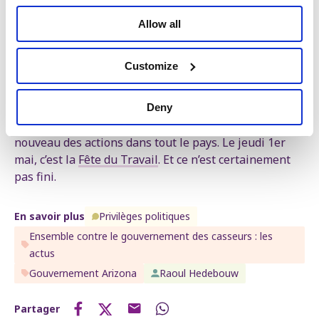
Ensemble, avec le mouvement social, nous
Allow all
continuerons à nous opposer à leurs mesures
antisociales jusqu’à ce qu’ils retirent leurs plans,
affirme notre président. À commencer par le malus
Customize
pension. »
Le dimanche 27 avril, le PTB organise
une marche à
Deny
Bruxelles
. Le mardi 29 avril, les syndicats prévoient à
nouveau des actions dans tout le pays. Le jeudi 1er
mai, c’est la
Fête du Travail
. Et ce n’est certainement
pas fini.
En savoir plus
Privilèges politiques
Ensemble contre le gouvernement des casseurs : les
actus
Gouvernement Arizona
Raoul Hedebouw
Partager