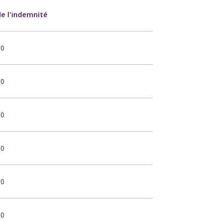
e l'indemnité
00
00
00
00
00
00