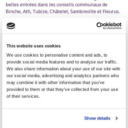
belles entrées dans les conseils communaux de
Binche, Ath, Tubize, Châtelet, Sambreville et Fleurus.
Ces excellents résultats nous placent en position de
former des majorités de changement dans plusieurs
communes, et nous ferons tout pour concrétiser cela.
This website uses cookies
Ce résultat marque bien notre enracinement toujours
plus profond dans le pays. Partout, nous avons
We use cookies to personalise content and ads, to
progressé avec une vision claire pour nos villes et
provide social media features and to analyse our traffic.
communes. Nous sommes le parti de l’innovation
We also share information about your use of our site with
sociale. Nous avons mis à l’ordre du jour les débats
our social media, advertising and analytics partners who
sur le logement abordable, le droit à la mobilité et la
may combine it with other information that you’ve
lutte contre les taxes injustes.
provided to them or that they’ve collected from your use
of their services.
En 2012, nous avons percé dans de grandes villes
comme Anvers, Liège et Bruxelles.
En 2018, nous sommes entrés dans les conseils
Show details
communaux des chefs-lieux de province comme