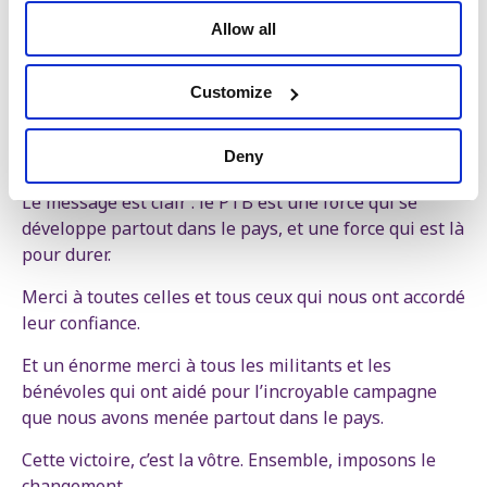
Namur, Gand, Louvain et Hasselt.
Allow all
Aujourd’hui, nous nous renforçons dans toutes ces
grandes villes, devenant même une des principales
Customize
forces dans plusieurs d’entre elles, et nous nous
imposons également dans de nouvelles villes et
Deny
communes.
Le message est clair : le PTB est une force qui se
développe partout dans le pays, et une force qui est là
pour durer.
Merci à toutes celles et tous ceux qui nous ont accordé
leur confiance.
Et un énorme merci à tous les militants et les
bénévoles qui ont aidé pour l’incroyable campagne
que nous avons menée partout dans le pays.
Cette victoire, c’est la vôtre. Ensemble, imposons le
changement.