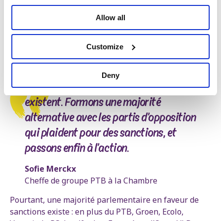
exercer une pression sur Israël pour mettre fin à
cette folie, poursuit Sofie Merckx. C’est aussi ainsi que
Allow all
le régime d’apartheid en Afrique du Sud a été
renversé. Mais jusqu’à présent, la Belgique n’a pris
Customize
aucune sanction. »
Deny
Les sièges pour prendre ces mesures
existent. Formons une majorité
alternative avec les partis d’opposition
qui plaident pour des sanctions, et
passons enfin à l’action.
Sofie Merckx
Cheffe de groupe PTB à la Chambre
Pourtant, une majorité parlementaire en faveur de
sanctions existe : en plus du PTB, Groen, Ecolo,