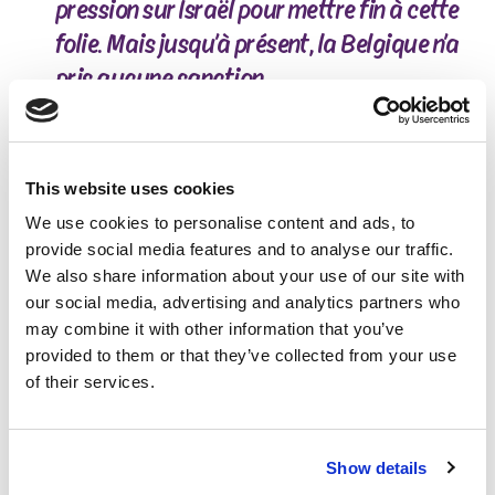
pression sur Israël pour mettre fin à cette
folie. Mais jusqu’à présent, la Belgique n’a
pris aucune sanction.
Sofie Merckx
Cheffe de groupe PTB à la Chambre
This website uses cookies
Gaza est affamée par le blocus israélien, les
humanitaires témoignent de la gravité extrême de la
We use cookies to personalise content and ads, to
situation, et des experts de l’ONU parlent
provide social media features and to analyse our traffic.
ouvertement de génocide. Israël ne laisse aux
We also share information about your use of our site with
Palestiniens de Gaza que deux choix : mourir sous les
our social media, advertising and analytics partners who
bombes ou mourir de faim. Même dans les soi-disant
may combine it with other information that you’ve
points de distribution d’aide, plus de 1 000 personnes
provided to them or that they’ve collected from your use
ont déjà été abattues alors qu’elles cherchaient de la
of their services.
nourriture.
« Des sanctions économiques, diplomatiques,
Show details
culturelles, académiques et sportives pourraient