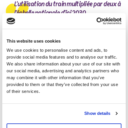
L’utilisation du train multipliée par deux à
l’échelle nationale d’ici 2030
Le chemin de fer est indispensable pour garantir une
offre structurante de transports publics à l’échelle
This website uses cookies
nationale. Une politique ambitieuse permettrait de
We use cookies to personalise content and ads, to
doubler la fréquentation du chemin de fer tant au
provide social media features and to analyse our traffic.
niveau national que dans et autour de Bruxelles à
We also share information about your use of our site with
l’horizon 2030. Pour y arriver, le PTB veut renouer
our social media, advertising and analytics partners who
avec les ambitions du plan d’investissement 2013-
may combine it with other information that you’ve
2025 (avant les coupes du gouvernement Michel), et
provided to them or that they’ve collected from your use
investir 50 milliards en 10 ans. C’est trois fois plus
of their services.
ambitieux que les 18 milliards prévus aujourd’hui sur
10 ans. Le PTB demande :
l’accélération du chantier RER
Show details
la réouverture de gares et de lignes