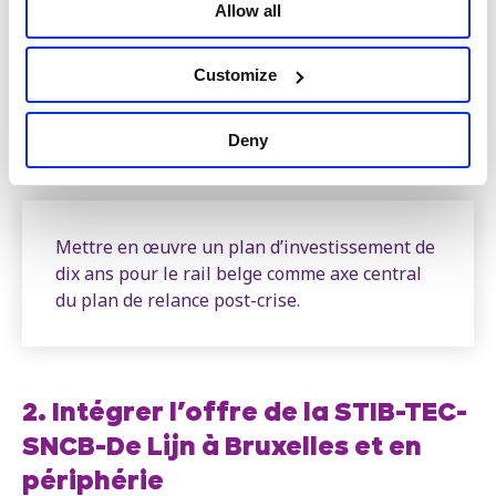
Allow all
la gratuité des parkings des gares et
l’accessibilité aux PMR
Customize
la hausse des fréquences et des amplitudes
horaires sur l’ensemble du réseau
Deny
que la SNCB reste publique, et retrouve sa
structure unifiée
Mettre en œuvre un plan d’investissement de
dix ans pour le rail belge comme axe central
du plan de relance post-crise.
2. Intégrer l’offre de la STIB-TEC-
SNCB-De Lijn à Bruxelles et en
périphérie